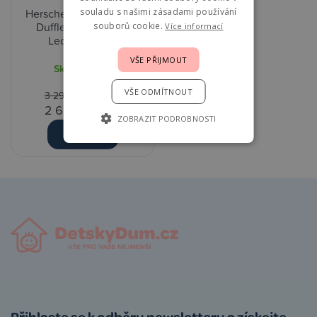
souladu s našimi zásadami používání
Herschel Supply Strand
Duffle Diaper Bag -
souborů cookie.
Více informací
Leopard Wave
VŠE PŘIJMOUT
Skladem
1 ks
VŠE ODMÍTNOUT
3 299,00 Kč
-18%
2 699,00 Kč
ZOBRAZIT PODROBNOSTI
Detail
Přihlaste se k odběru newsletteru a získejte