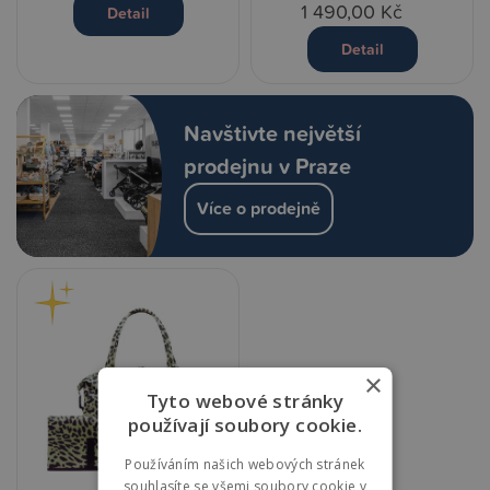
1 490,00 Kč
Detail
Detail
Navštivte největší
prodejnu v Praze
Více o prodejně
×
Tyto webové stránky
používají soubory cookie.
Používáním našich webových stránek
souhlasíte se všemi soubory cookie v