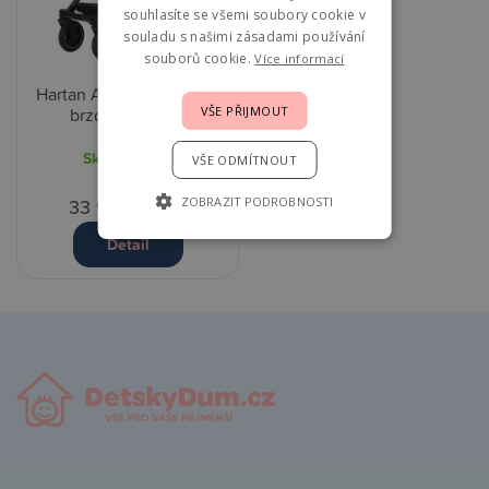
souhlasíte se všemi soubory cookie v
souladu s našimi zásadami používání
souborů cookie.
Více informací
Hartan AMG GT2 s ruční
VŠE PŘIJMOUT
brzdou col.620
Skladem
1 ks
VŠE ODMÍTNOUT
ZOBRAZIT PODROBNOSTI
33 990,00 Kč
Detail