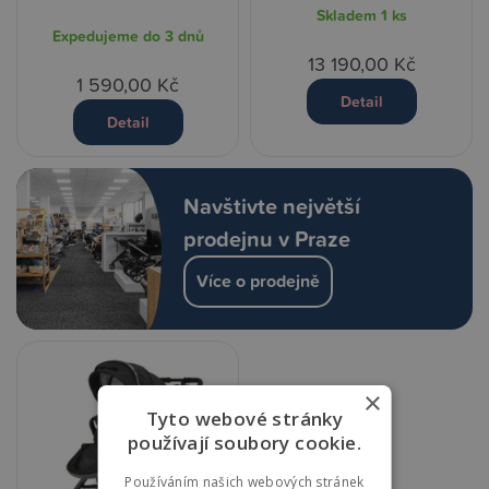
Skladem
1 ks
Expedujeme do 3 dnů
13 190,00 Kč
1 590,00 Kč
Detail
Detail
Navštivte největší
prodejnu v Praze
Více o prodejně
×
Tyto webové stránky
používají soubory cookie.
Používáním našich webových stránek