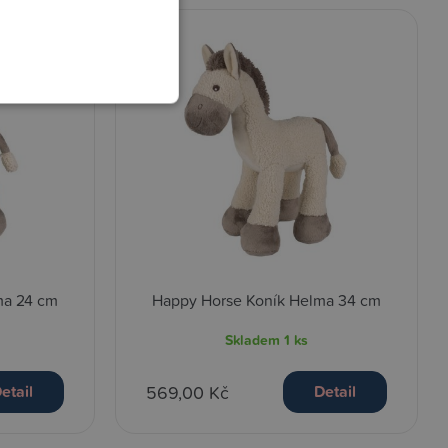
ma 24 cm
Happy Horse Koník Helma 34 cm
Skladem
1 ks
569,00 Kč
etail
Detail