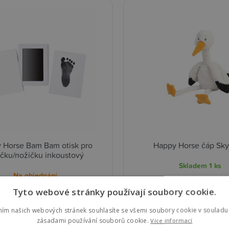
 Horse Bam Bam otisk pro
Happy Horse čáp Sky 
ičku/nožičku inkoustový
Skladem
1 ks
Na objednání
Tyto webové stránky používají soubory cookie.
319,00 Kč
D
0 Kč
Detail
ním našich webových stránek souhlasíte se všemi soubory cookie v souladu 
zásadami používání souborů cookie.
Více informací