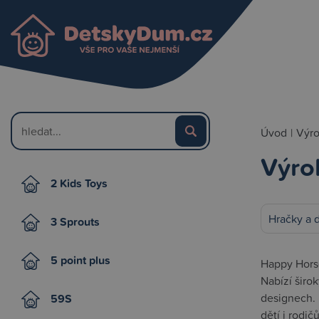
Úvod
|
Výr
Výro
2 Kids Toys
Hračky a 
3 Sprouts
5 point plus
Happy Horse
Nabízí širo
designech. D
59S
dětí i rodič