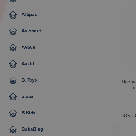
Attipas
Avionaut
Avova
Axkid
B. Toys
Happy
m
b.box
B.Kids
509,0
BabaBing