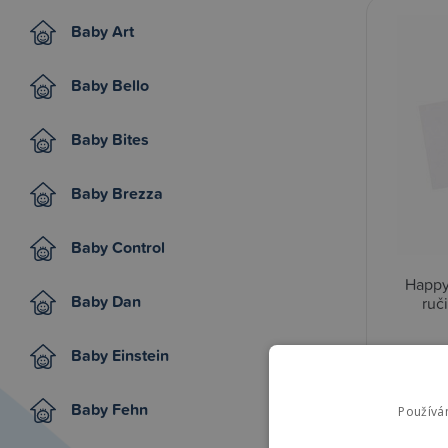
Baby Art
Baby Bello
Baby Bites
Baby Brezza
Baby Control
Happy
Baby Dan
ruč
Baby Einstein
249,0
Baby Fehn
Používá