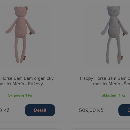
 Horse Bam Bam organický
Happy Horse Bam Bam o
azlící Méďa - Růžový
mazlící Méďa - Še
Skladem
1 ks
Skladem
1 ks
0 Kč
509,00 Kč
Detail
D