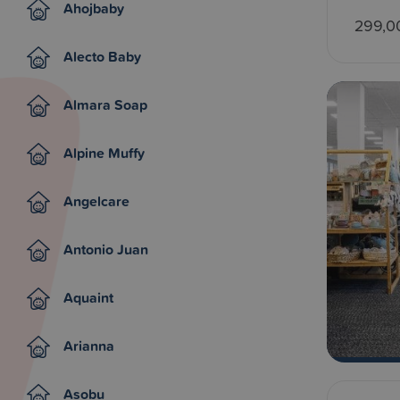
Ahojbaby
299,0
Alecto Baby
Almara Soap
Alpine Muffy
Angelcare
Antonio Juan
Aquaint
Arianna
Asobu