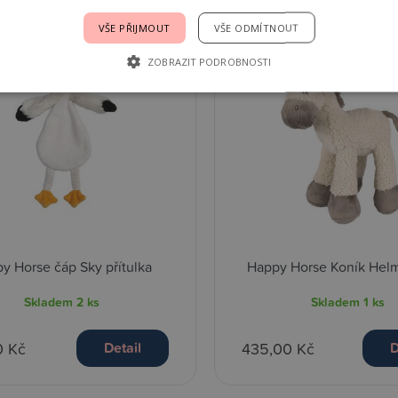
VŠE PŘIJMOUT
VŠE ODMÍTNOUT
ZOBRAZIT PODROBNOSTI
y Horse čáp Sky přítulka
Happy Horse Koník Hel
Skladem
2 ks
Skladem
1 ks
0 Kč
435,00 Kč
Detail
D