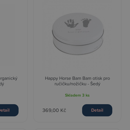
rganický
Happy Horse Bam Bam otisk pro
dý
ručičku/nožičku - Šedý
Skladem
3 ks
369,00 Kč
etail
Detail