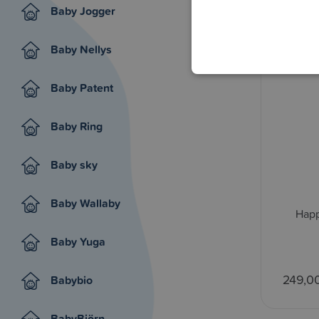
Baby Jogger
Baby Nellys
Baby Patent
Baby Ring
Baby sky
Baby Wallaby
Happ
Baby Yuga
249,0
Babybio
BabyBjörn