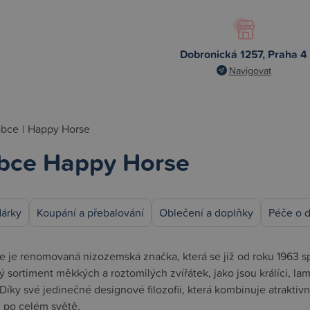
Dobronická 1257, Praha 4
Navigovat
obce
|
Happy Horse
bce Happy Horse
dárky
Koupání a přebalování
Oblečení a doplňky
Péče o d
 je renomovaná nizozemská značka, která se již od roku 1963 sp
ký sortiment měkkých a roztomilých zvířátek, jako jsou králíci, l
íky své jedinečné designové filozofii, která kombinuje atraktivní 
ů po celém světě.