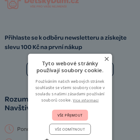
Přihlaste se k odběru newsletteru a získejte
slevu 100 Kč na první nákup
×
Tyto webové stránky
používají soubory cookie.
Používáním našich webových stránek
Zásady zpracování osobních údajů
souhlasíte se všemi soubory cookie v
souladu s našimi zásadami používání
Rozumíme vám i miminkům.
souborů cookie.
Více informací
Navštivte nás osobně!
VŠE PŘIJMOUT
Pondělí – Neděle: 9 – 19 hod.
VŠE ODMÍTNOUT