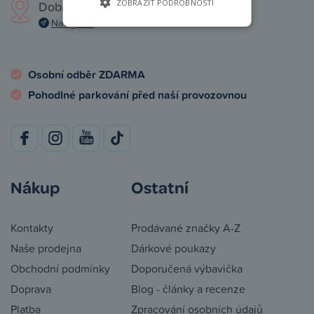
ZOBRAZIT PODROBNOSTI
Dobronická 1257, Praha 4
Navigovat
Osobní odběr ZDARMA
Pohodlné parkování před naší provozovnou
Nákup
Ostatní
Kontakty
Prodávané značky A-Z
Naše prodejna
Dárkové poukazy
Obchodní podmínky
Doporučená výbavička
Doprava
Blog - články a recenze
Platba
Zpracování osobních údajů