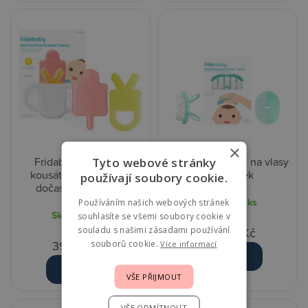
×
Fridababy Chladivé
Fridababy Kartáč na vlasy
Tyto webové stránky
kousátko 4v1 pro růst
& hřebínek
používají soubory cookie.
dočasných zoubků
Skladem
4 ks
Používáním našich webových stránek
Skladem
4 ks
souhlasíte se všemi soubory cookie v
souladu s našimi zásadami používání
350,00 Kč
390,00 Kč
souborů cookie.
Více informací
Detail
Detail
VŠE PŘIJMOUT
VŠE ODMÍTNOUT