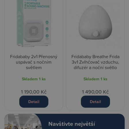
Fridababy 2v1 Přenosný
Fridababy Breathe Frida
uspávač s nočním
3v1 Zvlhčovač vzduchu,
světlem
difuzér a noční světlo
Skladem
1 ks
Skladem
1 ks
1 190,00 Kč
1 490,00 Kč
Detail
Detail
Navštivte největší