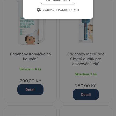
ZOBRAZIT PODROBNOSTI
Fridababy Konvička na
Fridababy MediFrida
koupání
Chytrý dudlík pro
dávkování léků
Skladem
4 ks
Skladem
2 ks
290,00 Kč
250,00 Kč
Detail
Detail