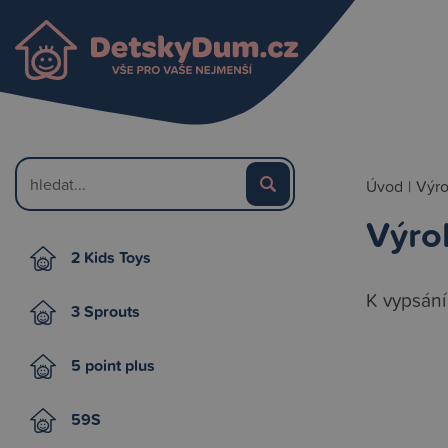
Úvod
|
Výr
Výro
2 Kids Toys
K vypsání
3 Sprouts
5 point plus
59S