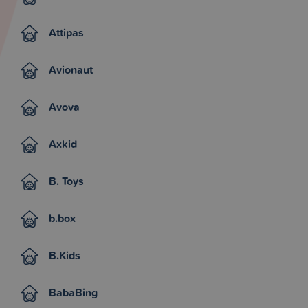
Attipas
Avionaut
Avova
Axkid
B. Toys
b.box
B.Kids
BabaBing