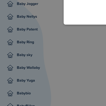
Baby Jogger
Baby Nellys
Baby Patent
Baby Ring
Baby sky
Baby Wallaby
Baby Yuga
Babybio
BabyBjörn