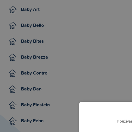
Baby Art
Baby Bello
Baby Bites
Baby Brezza
Baby Control
Baby Dan
Baby Einstein
Baby Fehn
Používá