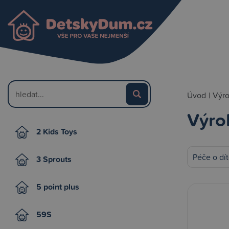
Úvod
|
Výr
Výro
2 Kids Toys
Péče o dí
3 Sprouts
5 point plus
59S