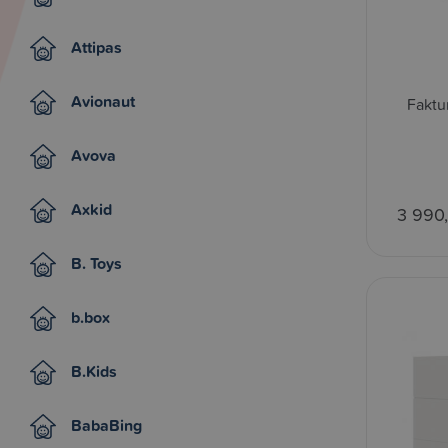
Attipas
Avionaut
Faktu
Avova
Axkid
3 990
B. Toys
b.box
B.Kids
BabaBing