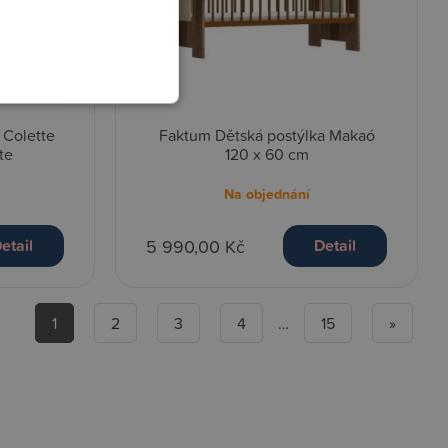
 Colette
Faktum Dětská postýlka Makaó
te
120 x 60 cm
Na objednání
5 990,00 Kč
etail
Detail
1
2
3
4
…
15
»