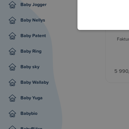
Baby Jogger
Baby Nellys
Baby Patent
Faktu
Baby Ring
Baby sky
5 990
Baby Wallaby
Baby Yuga
Babybio
BabyBjörn