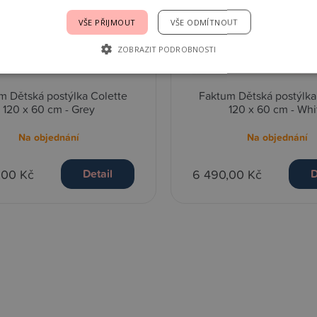
VŠE PŘIJMOUT
VŠE ODMÍTNOUT
ZOBRAZIT PODROBNOSTI
m Dětská postýlka Colette
Faktum Dětská postýlka
120 x 60 cm - Grey
120 x 60 cm - Whi
Na objednání
Na objednání
,00 Kč
6 490,00 Kč
Detail
D