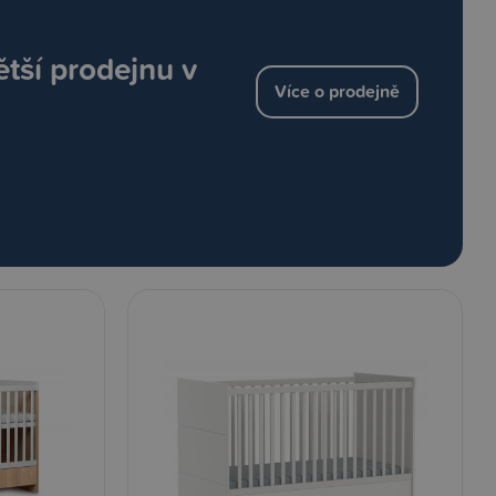
ětší prodejnu v
Více o prodejně