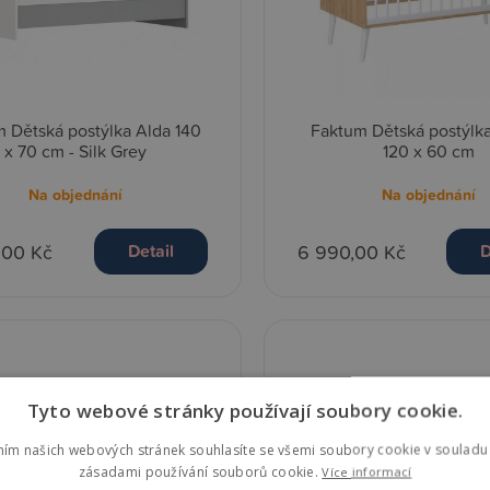
 Dětská postýlka Alda 140
Faktum Dětská postýlka
x 70 cm - Silk Grey
120 x 60 cm
Na objednání
Na objednání
,00 Kč
6 990,00 Kč
Detail
D
Tyto webové stránky používají soubory cookie.
ním našich webových stránek souhlasíte se všemi soubory cookie v souladu 
zásadami používání souborů cookie.
Více informací