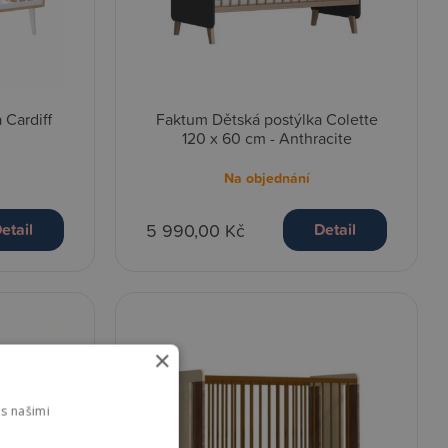
 Cardiff
Faktum Dětská postýlka Colette
120 x 60 cm - Anthracite
Na objednání
5 990,00 Kč
etail
Detail
×
s našimi