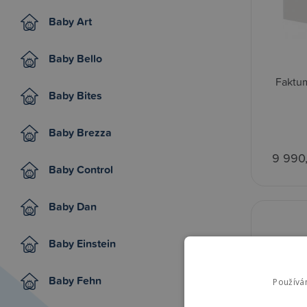
Baby Art
Baby Bello
Faktum
Baby Bites
Baby Brezza
9 990
Baby Control
Baby Dan
Baby Einstein
Baby Fehn
Používá