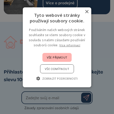
Více o prodejně
×
Tyto webové stránky
používají soubory cookie.
Používáním našich webových stránek
souhlasíte se všemi soubory cookie v
souladu s našimi zásadami používání
souborů cookie.
Více informací
VŠE PŘIJMOUT
VŠE ODMÍTNOUT
Přihlaste se k odběru newsletteru a získejte
slevu 100 Kč na první nákup
ZOBRAZIT PODROBNOSTI
Zásady zpracování osobních údajů