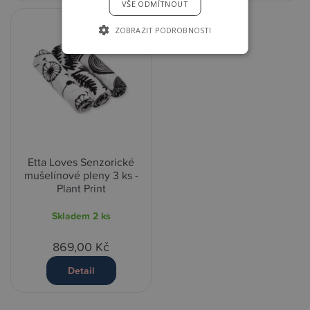
VŠE ODMÍTNOUT
ZOBRAZIT PODROBNOSTI
Etta Loves Senzorické
mušelínové pleny 3 ks -
Plant Print
Skladem
2 ks
869,00 Kč
Detail