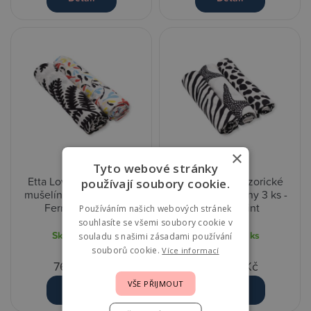
×
Tyto webové stránky
Etta Loves Senzorické
Etta Loves Senzorické
používají soubory cookie.
mušelínové pleny 2 ks -
mušelínové pleny 3 ks -
Fern/Sycamore
Animal Print
Používáním našich webových stránek
souhlasíte se všemi soubory cookie v
Skladem
3 ks
Skladem
2 ks
souladu s našimi zásadami používání
souborů cookie.
Více informací
769,00 Kč
869,00 Kč
VŠE PŘIJMOUT
Detail
Detail