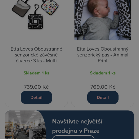
Etta Loves Oboustranné
Etta Loves Oboustranný
senzorické závěsné
senzorický pás - Animal
čtverce 3 ks - Multi
Print
Skladem
1 ks
Skladem
1 ks
739,00 Kč
769,00 Kč
Detail
Detail
Navštivte největší
prodejnu v Praze