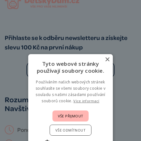
Přihlaste se k odběru newsletteru a získejte
slevu 100 Kč na první nákup
×
Tyto webové stránky
používají soubory cookie.
Používáním našich webových stránek
Zásady zpracování osobních údajů
souhlasíte se všemi soubory cookie v
souladu s našimi zásadami používání
Rozumíme vám i miminkům.
souborů cookie.
Více informací
Navštivte nás osobně!
VŠE PŘIJMOUT
Pondělí – Neděle: 9 – 19 hod.
VŠE ODMÍTNOUT