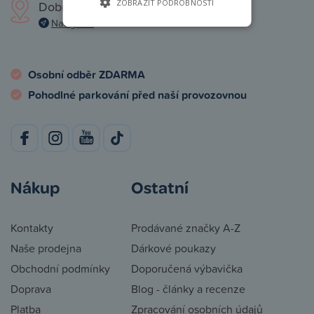
ZOBRAZIT PODROBNOSTI
Dobronická 1257, Praha 4
Navigovat
Osobní odběr ZDARMA
Pohodlné parkování před naší provozovnou
Nákup
Ostatní
Kontakty
Prodávané značky A-Z
Naše prodejna
Dárkové poukazy
Obchodní podmínky
Doporučená výbavička
Doprava
Blog - články a recenze
Platba
Zpracování osobních údajů