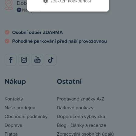
ZOBRAZIT PODROBNOSTI
Dobronická 1257, Praha 4
Navigovat
Osobní odběr ZDARMA
Pohodlné parkování před naší provozovnou
Nákup
Ostatní
Kontakty
Prodávané značky A-Z
Naše prodejna
Dárkové poukazy
Obchodní podmínky
Doporučená výbavička
Doprava
Blog - články a recenze
Platba
Zpracování osobních údajů