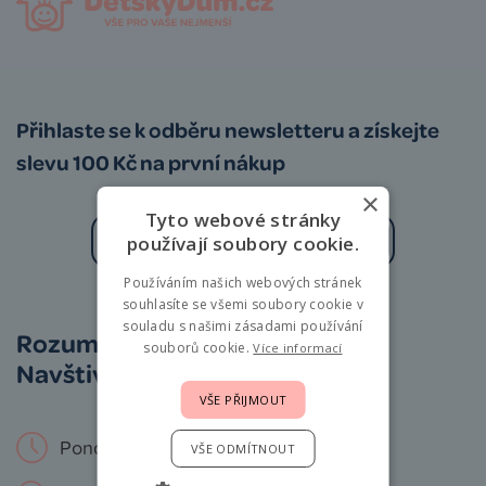
Přihlaste se k odběru newsletteru a získejte
slevu 100 Kč na první nákup
×
Tyto webové stránky
používají soubory cookie.
Používáním našich webových stránek
Zásady zpracování osobních údajů
souhlasíte se všemi soubory cookie v
souladu s našimi zásadami používání
Rozumíme vám i miminkům.
souborů cookie.
Více informací
Navštivte nás osobně!
VŠE PŘIJMOUT
Pondělí – Neděle: 9 – 19 hod.
VŠE ODMÍTNOUT