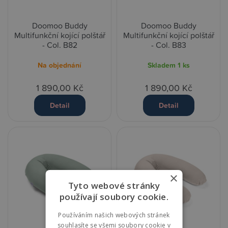
Doomoo Buddy
Doomoo Buddy
Multifunkční kojící polštář
Multifunkční kojící polštář
- Col. B82
- Col. B83
Na objednání
Skladem
1 ks
1 890,00 Kč
1 890,00 Kč
Detail
Detail
×
Tyto webové stránky
používají soubory cookie.
Používáním našich webových stránek
souhlasíte se všemi soubory cookie v