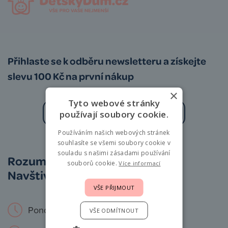
Přihlaste se k odběru newsletteru a získejte
slevu 100 Kč na první nákup
×
Tyto webové stránky
používají soubory cookie.
Používáním našich webových stránek
Zásady zpracování osobních údajů
souhlasíte se všemi soubory cookie v
souladu s našimi zásadami používání
Rozumíme vám i miminkům.
souborů cookie.
Více informací
Navštivte nás osobně!
VŠE PŘIJMOUT
Pondělí – Neděle: 9 – 19 hod.
VŠE ODMÍTNOUT