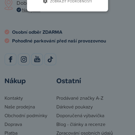
ZOBRAZIT PODROBNOSTI
Dobronická 1257, Praha 4
Navigovat
Osobní odběr ZDARMA
Pohodlné parkování před naší provozovnou
Nákup
Ostatní
Kontakty
Prodávané značky A-Z
Naše prodejna
Dárkové poukazy
Obchodní podmínky
Doporučená výbavička
Doprava
Blog - články a recenze
Platba
Zpracování osobních údajů