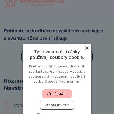
Přihlaste se k odběru newsletteru a získejte
slevu 100 Kč na první nákup
×
Tyto webové stránky
používají soubory cookie.
Používáním našich webových stránek
Zásady zpracování osobních údajů
souhlasíte se všemi soubory cookie v
souladu s našimi zásadami používání
Rozumíme vám i miminkům.
souborů cookie.
Více informací
Navštivte nás osobně!
VŠE PŘIJMOUT
Pondělí – Neděle: 9 – 19 hod.
VŠE ODMÍTNOUT