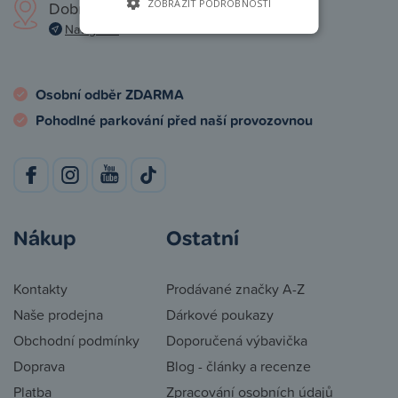
ZOBRAZIT PODROBNOSTI
Dobronická 1257, Praha 4
Navigovat
Osobní odběr ZDARMA
Pohodlné parkování před naší provozovnou
Nákup
Ostatní
Kontakty
Prodávané značky A-Z
Naše prodejna
Dárkové poukazy
Obchodní podmínky
Doporučená výbavička
Doprava
Blog - články a recenze
Platba
Zpracování osobních údajů