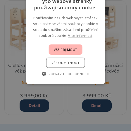
Tyto webové stránky
používají soubory cookie.
Používáním našich webových stránek
souhlasíte se všemi soubory cookie v
souladu s našimi zásadami používání
souborů cookie.
Více informací
VŠE PŘIJMOUT
VŠE ODMÍTNOUT
Craffox multifunkční učící
Craffox multifunkční učící
věž přírodní - Králík
věž přírodní - Medvěd
ZOBRAZIT PODROBNOSTI
Na objednání
Na objednání
3 999,00 Kč
3 999,00 Kč
Detail
Detail