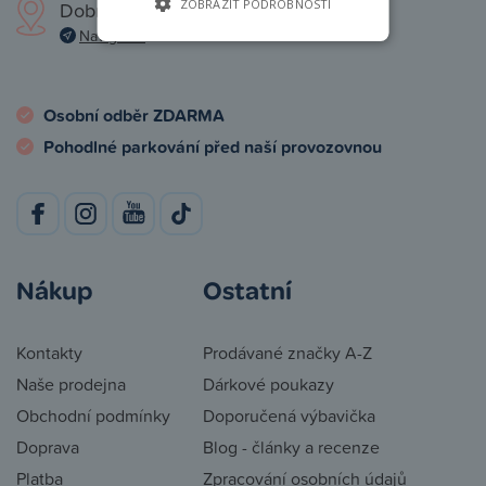
ZOBRAZIT PODROBNOSTI
Dobronická 1257, Praha 4
Navigovat
Osobní odběr ZDARMA
Pohodlné parkování před naší provozovnou
Nákup
Ostatní
Kontakty
Prodávané značky A-Z
Naše prodejna
Dárkové poukazy
Obchodní podmínky
Doporučená výbavička
Doprava
Blog - články a recenze
Platba
Zpracování osobních údajů