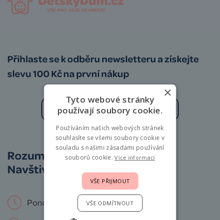
Přihlaste se k odběru newsletteru a získejte
slevu 100 Kč na první nákup
×
Tyto webové stránky
používají soubory cookie.
Používáním našich webových stránek
Zásady zpracování osobních údajů
souhlasíte se všemi soubory cookie v
souladu s našimi zásadami používání
Rozumíme vám i miminkům.
souborů cookie.
Více informací
Navštivte nás osobně!
VŠE PŘIJMOUT
Pondělí – Neděle: 9 – 19 hod.
VŠE ODMÍTNOUT