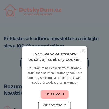
Přihlaste se k odběru newsletteru a získejte
slevu 100 Kč na první nákup
×
Tyto webové stránky
používají soubory cookie.
Používáním našich webových stránek
Zásady zpracování osobních údajů
souhlasíte se všemi soubory cookie v
souladu s našimi zásadami používání
souborů cookie.
Více informací
Rozumíme vám i miminkům.
Navštivte nás osobně!
VŠE PŘIJMOUT
VŠE ODMÍTNOUT