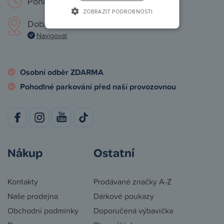
Pondělí – Neděle: 9 – 19 hod.
ZOBRAZIT PODROBNOSTI
Dobronická 1257, Praha 4
Navigovat
Osobní odběr ZDARMA
Pohodlné parkování před naší provozovnou
Nákup
Ostatní
Kontakty
Prodávané značky A-Z
Naše prodejna
Dárkové poukazy
Obchodní podmínky
Doporučená výbavička