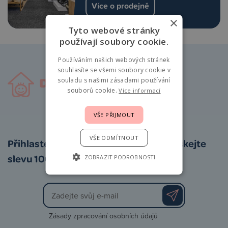
Více o prodejně
×
Tyto webové stránky
používají soubory cookie.
Používáním našich webových stránek
souhlasíte se všemi soubory cookie v
souladu s našimi zásadami používání
souborů cookie.
Více informací
VŠE PŘIJMOUT
VŠE ODMÍTNOUT
Přihlaste se k odběru newsletteru a získejte
slevu 100 Kč na první nákup
ZOBRAZIT PODROBNOSTI
Zásady zpracování osobních údajů