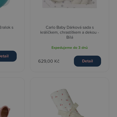
žralok s
Carlo Baby Dárková sada s
králíčkem, chrastítkem a dekou -
Bílá
Expedujeme do 3 dnů
etail
629,00 Kč
Detail