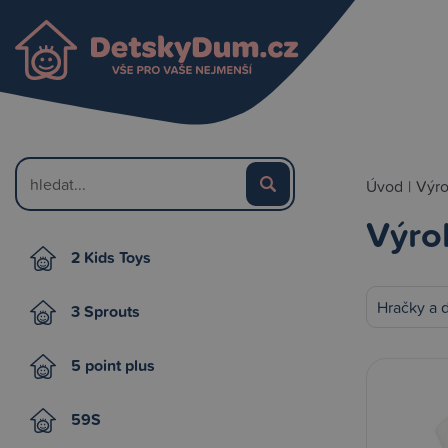
Úvod
|
Výr
Výro
2 Kids Toys
Hračky a 
3 Sprouts
5 point plus
59S