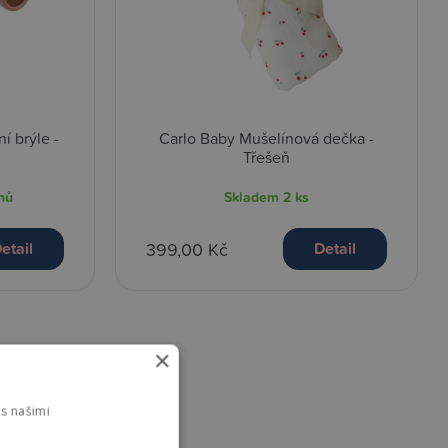
í brýle -
Carlo Baby Mušelínová dečka -
Třešeň
nů
Skladem
2 ks
399,00 Kč
etail
Detail
×
s našimi