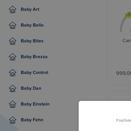
Baby Art
Baby Bello
Car
Baby Bites
Baby Brezza
Baby Control
999,0
Baby Dan
Baby Einstein
Baby Fehn
Používá