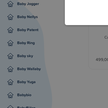
Baby Jogger
Baby Nellys
Baby Patent
Ca
Baby Ring
Baby sky
499,0
Baby Wallaby
Baby Yuga
Babybio
BabyBjörn