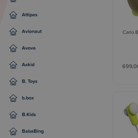
Attipas
Avionaut
Carlo 
Avova
Axkid
699,0
B. Toys
b.box
B.Kids
BabaBing