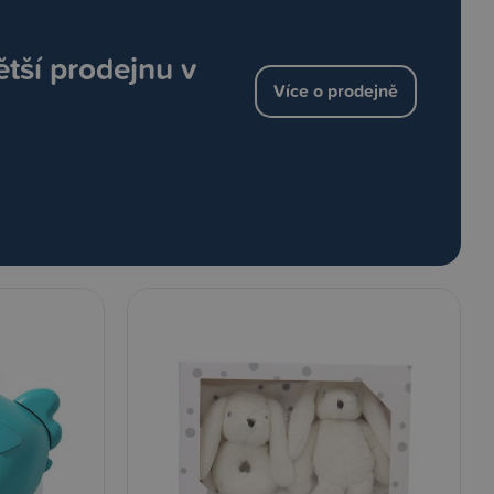
ětší prodejnu v
Více o prodejně