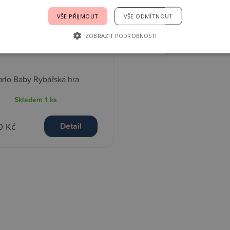
VŠE PŘIJMOUT
VŠE ODMÍTNOUT
ZOBRAZIT PODROBNOSTI
rlo Baby Rybářská hra
Skladem
1 ks
0 Kč
Detail