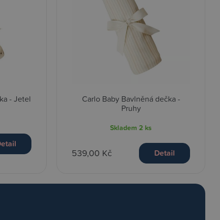
a - Jetel
Carlo Baby Bavlněná dečka -
Pruhy
Skladem
2 ks
etail
539,00 Kč
Detail