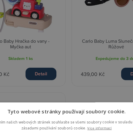
lo Baby Hračka do vany -
Carlo Baby Luma Slunečn
Myčka aut
Růžové
Skladem
1 ks
Expedujeme do 3 d
0 Kč
439,00 Kč
Detail
D
Tyto webové stránky používají soubory cookie.
ním našich webových stránek souhlasíte se všemi soubory cookie v souladu 
zásadami používání souborů cookie.
Více informací