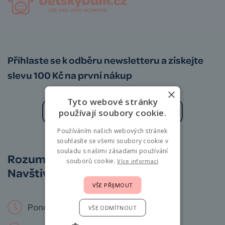
Přihlaste se k odběru newsletteru a získejte
slevu 100 Kč na první nákup
×
Tyto webové stránky
používají soubory cookie.
Používáním našich webových stránek
Zásady zpracování osobních údajů
souhlasíte se všemi soubory cookie v
souladu s našimi zásadami používání
Rozumíme vám i miminkům.
souborů cookie.
Více informací
Navštivte nás osobně!
VŠE PŘIJMOUT
Pondělí – Neděle: 9 – 19 hod.
VŠE ODMÍTNOUT