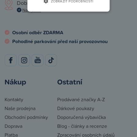
ZOBRAZIT PODROBNOSTI
Dobronická 1257, Praha 4
Navigovat
Osobní odběr ZDARMA
Pohodlné parkování před naší provozovnou
Nákup
Ostatní
Kontakty
Prodávané značky A-Z
Naše prodejna
Dárkové poukazy
Obchodní podmínky
Doporučená výbavička
Doprava
Blog - články a recenze
Platba
Zpracování osobních údajů