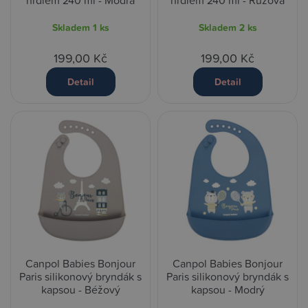
hrdlem 240 ml - Modrá
hrdlem 240 ml - Růžová
Skladem
1 ks
Skladem
2 ks
199,00 Kč
199,00 Kč
Detail
Detail
Canpol Babies Bonjour
Canpol Babies Bonjour
Paris silikonový bryndák s
Paris silikonový bryndák s
kapsou - Béžový
kapsou - Modrý