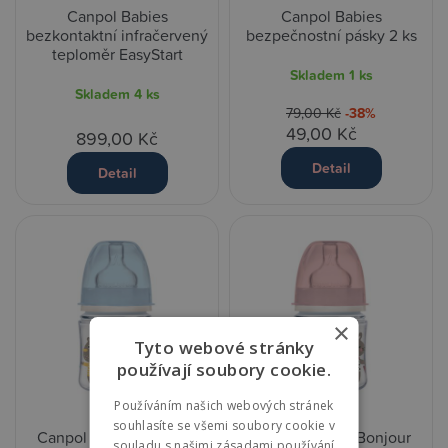
Canpol Babies
Canpol Babies
bezkontaktní infračervený
bezpečnostní pásky 2 ks
teploměr EasyStart
Skladem
1 ks
Skladem
4 ks
79,00 Kč
-38%
49,00 Kč
899,00 Kč
Detail
Detail
×
Tyto webové stránky
používají soubory cookie.
Používáním našich webových stránek
souhlasíte se všemi soubory cookie v
Canpol Babies Bonjour
Canpol Babies Bonjour
souladu s našimi zásadami používání