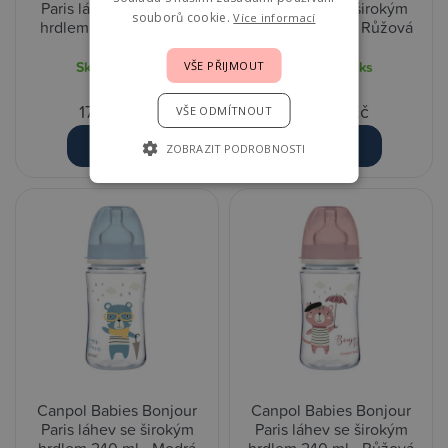
Paris láhev se širokým
Paris láhev se širokým
souborů cookie.
Více informací
hrdlem 120 ml - Modrá
hrdlem 120 ml - Růžová
Skladem
1 ks
Skladem
1 ks
VŠE PŘIJMOUT
179,00 Kč
179,00 Kč
VŠE ODMÍTNOUT
Detail
Detail
ZOBRAZIT PODROBNOSTI
Canpol Babies Bonjour
Canpol Babies Bonjour
Paris láhev se širokým
Paris láhev se širokým