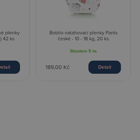
ké plenky
Bobilo natahovací plenky Pants
g) 42 ks
české - 10 - 18 kg, 20 ks
Skladem
5 ks
189,00 Kč
etail
Detail