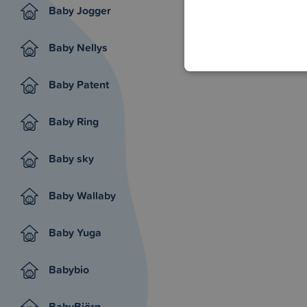
Baby Jogger
Baby Nellys
Baby Patent
Baby Ring
Baby sky
Baby Wallaby
Baby Yuga
Babybio
BabyBjörn