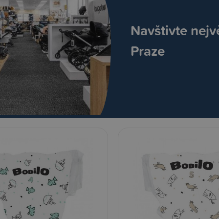
Navštivte nejv
Praze