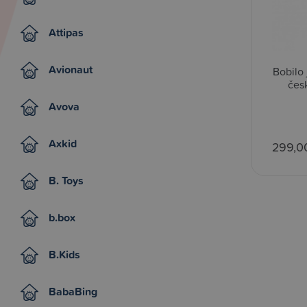
Attipas
Avionaut
Bobilo
česk
Avova
Axkid
299,0
B. Toys
b.box
B.Kids
BabaBing