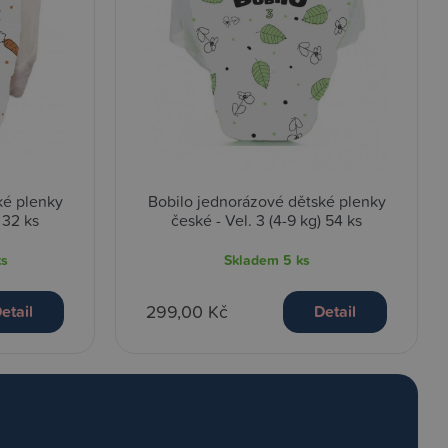
ké plenky
Bobilo jednorázové dětské plenky
 32 ks
české - Vel. 3 (4-9 kg) 54 ks
ks
Skladem
5 ks
299,00 Kč
etail
Detail