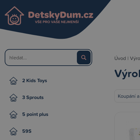
Úvod
|
Výr
Výro
2 Kids Toys
Koupání a
3 Sprouts
5 point plus
59S