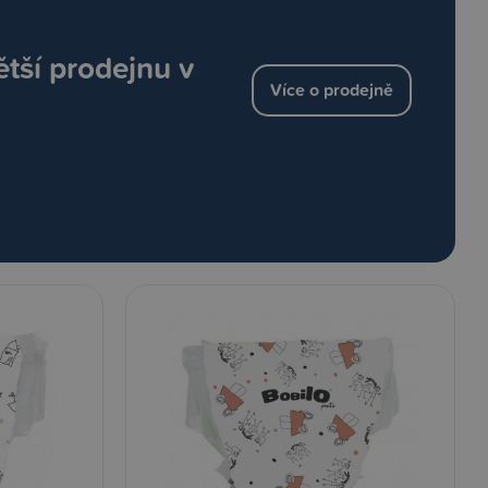
ětší prodejnu v
Více o prodejně