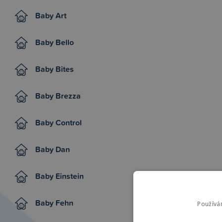
Baby Art
Baby Bello
Baby Bites
Baby Brezza
Baby Control
Baby Dan
Baby Einstein
Baby Fehn
Používá