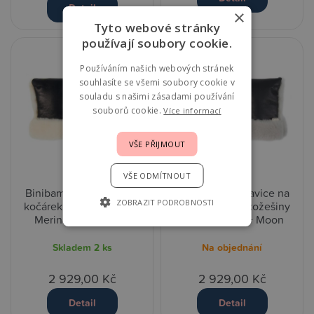
Detail
×
Tyto webové stránky
používají soubory cookie.
Používáním našich webových stránek
souhlasíte se všemi soubory cookie v
souladu s našimi zásadami používání
souborů cookie.
Více informací
VŠE PŘIJMOUT
VŠE ODMÍTNOUT
Binibamba Rukavice na
Binibamba Rukavice na
ZOBRAZIT PODROBNOSTI
kočárek z ovčí kožešiny
kočárek z ovčí kožešiny
Merino - Noir + Milk
Merino - Noir + Moon
Skladem
2 ks
Na objednání
2 929,00 Kč
2 929,00 Kč
Detail
Detail