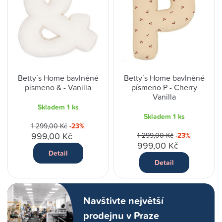
Betty´s Home bavlněné
Betty´s Home bavlněné
písmeno & - Vanilla
písmeno P - Cherry
Vanilla
Skladem
1 ks
Skladem
1 ks
1 299,00 Kč
-23%
999,00 Kč
1 299,00 Kč
-23%
999,00 Kč
Detail
Detail
Navštivte největší
prodejnu v Praze