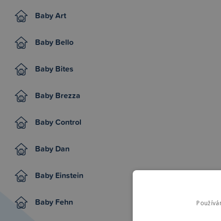
Baby Art
Baby Bello
Baby Bites
Baby Brezza
Baby Control
Baby Dan
Baby Einstein
Baby Fehn
Používá