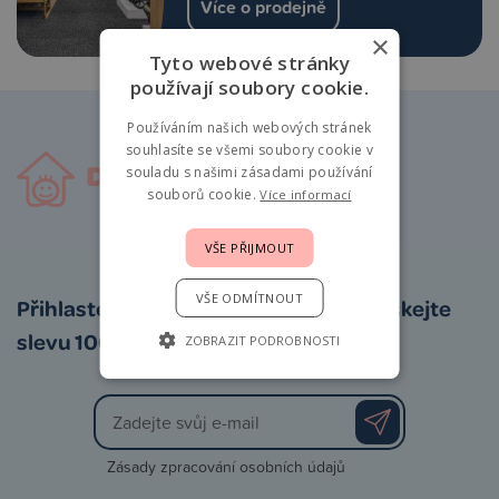
Více o prodejně
×
Tyto webové stránky
používají soubory cookie.
Používáním našich webových stránek
souhlasíte se všemi soubory cookie v
souladu s našimi zásadami používání
souborů cookie.
Více informací
VŠE PŘIJMOUT
VŠE ODMÍTNOUT
Přihlaste se k odběru newsletteru a získejte
slevu 100 Kč na první nákup
ZOBRAZIT PODROBNOSTI
Zásady zpracování osobních údajů