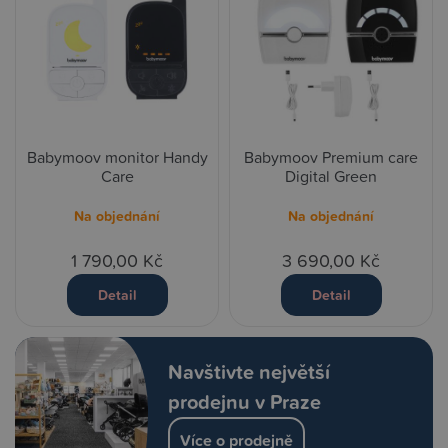
Babymoov monitor Handy
Babymoov Premium care
Care
Digital Green
Na objednání
Na objednání
1 790,00 Kč
3 690,00 Kč
Detail
Detail
Navštivte největší
prodejnu v Praze
Více o prodejně