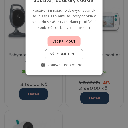
používají soubory cookie.
Používáním našich webových stránek
souhlasíte se všemi soubory cookie v
souladu s našimi zásadami používání
souborů cookie.
Více informací
VŠE PŘIJMOUT
Babymoov video monitor
Babymoov video monitor
VŠE ODMÍTNOUT
Essential
Yoo-Feel
ZOBRAZIT PODROBNOSTI
Skladem
1 ks
Skladem
1 ks
5 190,00 Kč
-23%
3 190,00 Kč
3 990,00 Kč
Detail
Detail