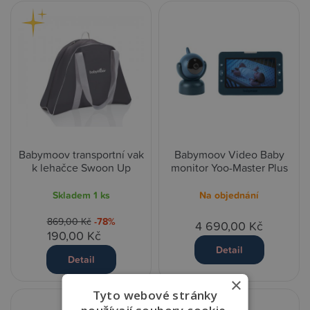
Babymoov transportní vak
Babymoov Video Baby
k lehačce Swoon Up
monitor Yoo-Master Plus
Skladem
1 ks
Na objednání
869,00 Kč
-78%
4 690,00 Kč
190,00 Kč
Detail
Detail
×
Tyto webové stránky