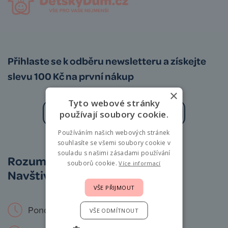
Přihlaste se k odběru newsletteru a získejte
slevu 100 Kč na první nákup
×
Tyto webové stránky
používají soubory cookie.
Používáním našich webových stránek
Zásady zpracování osobních údajů
souhlasíte se všemi soubory cookie v
souladu s našimi zásadami používání
Rozumíme vám i miminkům.
souborů cookie.
Více informací
Navštivte nás osobně!
VŠE PŘIJMOUT
Pondělí – Neděle: 9 – 19 hod.
VŠE ODMÍTNOUT