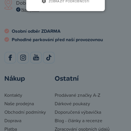
ZOBRAZIT PODROBNOSTI
Dobronická 1257, Praha 4
Navigovat
Osobní odběr ZDARMA
Pohodlné parkování před naší provozovnou
Nákup
Ostatní
Kontakty
Prodávané značky A-Z
Naše prodejna
Dárkové poukazy
Obchodní podmínky
Doporučená výbavička
Doprava
Blog - články a recenze
Platba
Zpracování osobních údajů