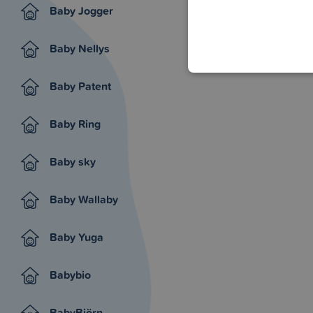
Baby Jogger
Baby Nellys
Baby Patent
Baby Ring
Baby sky
Baby Wallaby
Baby Yuga
Babybio
BabyBjörn