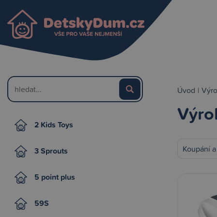
Úvod
|
Výr
Výro
2 Kids Toys
Koupání a
3 Sprouts
5 point plus
59S