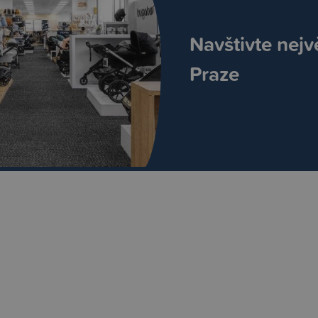
Navštivte nejv
Praze