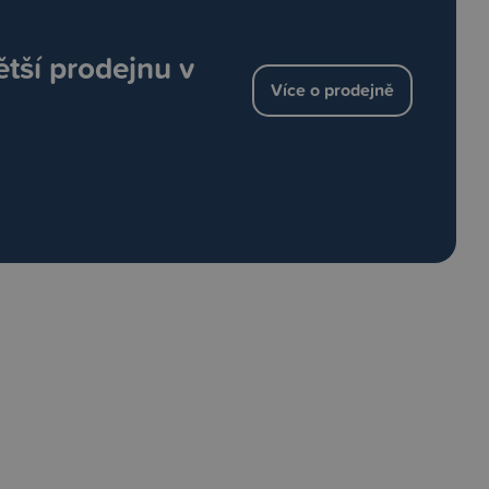
ětší prodejnu v
Více o prodejně