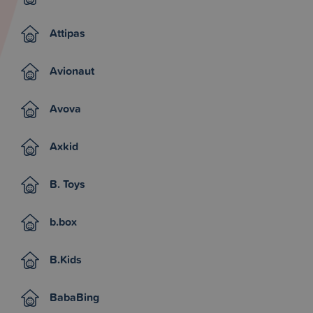
Attipas
Avionaut
Avova
Axkid
B. Toys
b.box
B.Kids
BabaBing