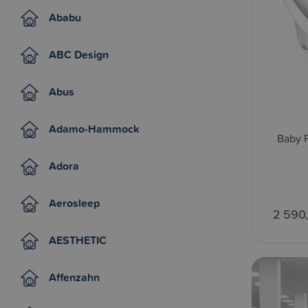
Ababu
ABC Design
Abus
Adamo-Hammock
Baby P
Adora
Aerosleep
2 590
AESTHETIC
Affenzahn