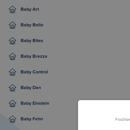
Baby Art
Baby Bello
Baby Bites
Baby Brezza
Baby Control
Baby Dan
Baby Einstein
Baby Fehn
Používá