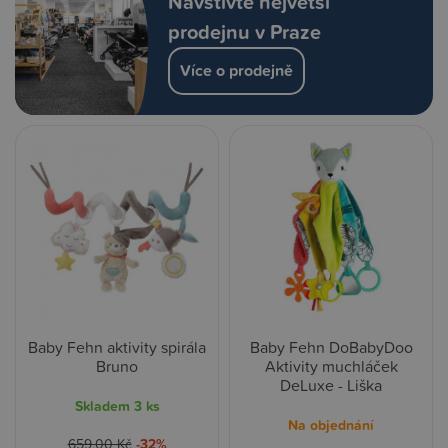
Navštivte největší
prodejnu v Praze
Více o prodejně
Baby Fehn aktivity spirála
Baby Fehn DoBabyDoo
Bruno
Aktivity muchláček
DeLuxe - Liška
Skladem
3 ks
Na objednání
659,00 Kč
-32%