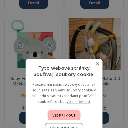
Detail
Detail
×
Tyto webové stránky
používají soubory cookie.
Baby Fehn DoBabyDoo
Baby Fehn FehnNatur 3.0
Měkká knížka - Koala
Aktivity Spirála
Používáním našich webových stránek
souhlasíte se všemi soubory cookie v
Na objednání
Skladem
1 ks
souladu s našimi zásadami používání
souborů cookie.
Více informací
469,00 Kč
529,00 Kč
VŠE PŘIJMOUT
Detail
Detail