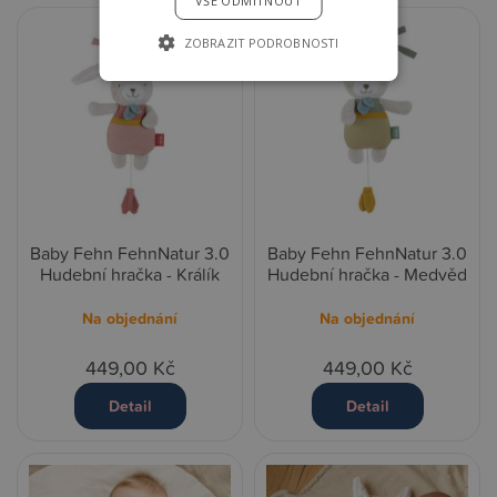
VŠE ODMÍTNOUT
ZOBRAZIT PODROBNOSTI
Baby Fehn FehnNatur 3.0
Baby Fehn FehnNatur 3.0
Hudební hračka - Králík
Hudební hračka - Medvěd
Na objednání
Na objednání
449,00 Kč
449,00 Kč
Detail
Detail