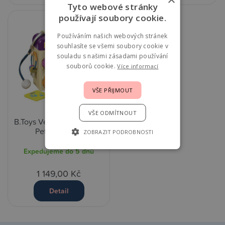
Tyto webové stránky
používají soubory cookie.
Používáním našich webových stránek
souhlasíte se všemi soubory cookie v
souladu s našimi zásadami používání
souborů cookie.
Více informací
VŠE PŘIJMOUT
VŠE ODMÍTNOUT
B.Toys Veterinářský kufřík
Pet Vet Clinic
ZOBRAZIT PODROBNOSTI
Expedujeme do 5 dnů
1 149,00 Kč
Detail