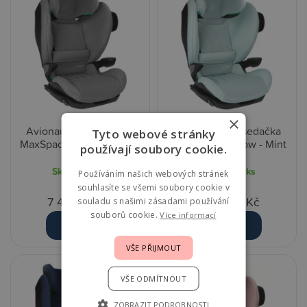
×
Avionaut Autosedačka
Avionaut Autosedačka
Tyto webové stránky
MaxSpace AirFlow - Grey
MaxSpace AirFlow - Mint
používají soubory cookie.
Skladem
1 ks
Skladem
1 ks
Používáním našich webových stránek
souhlasíte se všemi soubory cookie v
7 490,00 Kč
7 490,00 Kč
souladu s našimi zásadami používání
souborů cookie.
Více informací
Detail
Detail
VŠE PŘIJMOUT
VŠE ODMÍTNOUT
ZOBRAZIT PODROBNOSTI