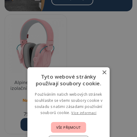
×
Tyto webové stránky
Alpine Muffy Dětská
používají soubory cookie.
izolační sluchátka - Pink
Používáním našich webových stránek
Na objednání
souhlasíte se všemi soubory cookie v
souladu s našimi zásadami používání
souborů cookie.
799,00 Kč
Více informací
Detail
VŠE PŘIJMOUT