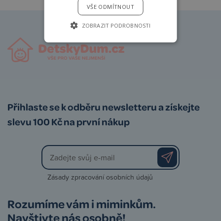
VŠE ODMÍTNOUT
ZOBRAZIT PODROBNOSTI
Přihlaste se k odběru newsletteru a získejte
slevu 100 Kč na první nákup
Zásady zpracování osobních údajů
Rozumíme vám i miminkům.
Navštivte nás osobně!