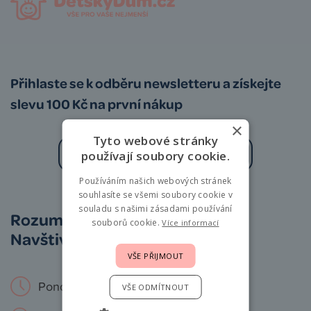
Přihlaste se k odběru newsletteru a získejte
slevu 100 Kč na první nákup
×
Tyto webové stránky
používají soubory cookie.
Používáním našich webových stránek
Zásady zpracování osobních údajů
souhlasíte se všemi soubory cookie v
souladu s našimi zásadami používání
Rozumíme vám i miminkům.
souborů cookie.
Více informací
Navštivte nás osobně!
VŠE PŘIJMOUT
Pondělí – Neděle: 9 – 19 hod.
VŠE ODMÍTNOUT