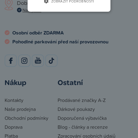
ZOBRAZIT PODROBNOSTI
Dobronická 1257, Praha 4
Navigovat
Osobní odběr ZDARMA
Pohodlné parkování před naší provozovnou
Nákup
Ostatní
Kontakty
Prodávané značky A-Z
Naše prodejna
Dárkové poukazy
Obchodní podmínky
Doporučená výbavička
Doprava
Blog - články a recenze
Platba
Zpracování osobních údajů