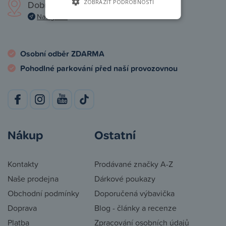
ZOBRAZIT PODROBNOSTI
Dobronická 1257, Praha 4
Navigovat
Osobní odběr ZDARMA
Pohodlné parkování před naší provozovnou
Nákup
Ostatní
Kontakty
Prodávané značky A-Z
Naše prodejna
Dárkové poukazy
Obchodní podmínky
Doporučená výbavička
Doprava
Blog - články a recenze
Platba
Zpracování osobních údajů