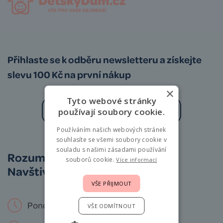
Přihlaste se k odběru newsletteru a získejte
slevu 100 Kč na první nákup
×
Tyto webové stránky
používají soubory cookie.
Používáním našich webových stránek
Zásady zpracování osobních údajů
souhlasíte se všemi soubory cookie v
souladu s našimi zásadami používání
Rozumíme vám i miminkům.
souborů cookie.
Více informací
Navštivte nás osobně!
VŠE PŘIJMOUT
Pondělí – Neděle: 9 – 19 hod.
VŠE ODMÍTNOUT