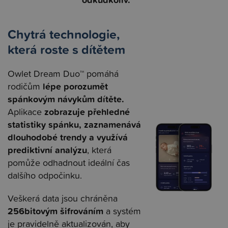
Chytrá technologie,
která roste s dítětem
Owlet Dream Duo™ pomáhá
l
épe porozumět
rodičům
spánkovým návykům dítěte.
z
obrazuje přehledné
Aplikace
statistiky spánku, zaznamenává
dlouhodobé trendy a využívá
prediktivní analýzu
, která
pomůže odhadnout ideální čas
dalšího odpočinku.
Veškerá data jsou chráněna
256bitovým šifrováním
a systém
je pravidelně aktualizován, aby