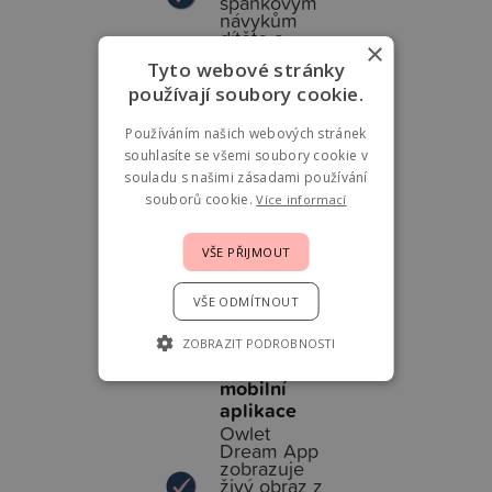
spánkovým
návykům
dítěte a
×
doporučuje
Tyto webové stránky
ideální čas
dalšího
používají soubory cookie.
spánku.
Používáním našich webových stránek
Kontrola
souhlasíte se všemi soubory cookie v
prostředí v
souladu s našimi zásadami používání
pokojíčku
souborů cookie.
Více informací
Měří teplotu
i vlhkost
vzduchu pro
VŠE PŘIJMOUT
vytvoření
optimálních
podmínek
VŠE ODMÍTNOUT
ke spánku.
ZOBRAZIT PODROBNOSTI
Přehledná
mobilní
aplikace
Owlet
Dream App
zobrazuje
živý obraz z