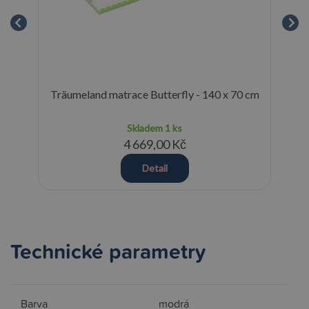
eige
Träumeland matrace Butterfly - 140 x 70 cm
R
Skladem
1 ks
4 669,00 Kč
Detail
Technické parametry
Barva
modrá