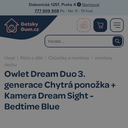
Dobronická 1257, Praha 4
Navigovat
777 909 908
Po - Ne: 9 - 19 hod.
Úvod
|
Péče o dítě
|
Chůvičky a monitory
|
monitory
dechu
Owlet Dream Duo 3.
generace Chytrá ponožka +
Kamera Dream Sight -
Bedtime Blue