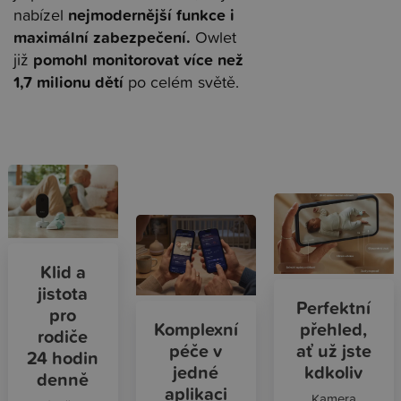
nejmodernější funkce i
nabízel
maximální zabezpečení.
Owlet
pomohl monitorovat více než
již
1,7 milionu dětí
po celém světě.
Klid a
jistota
Perfektní
pro
přehled,
Komplexní
rodiče
ať už jste
péče v
24 hodin
kdkoliv
jedné
denně
aplikaci
Kamera