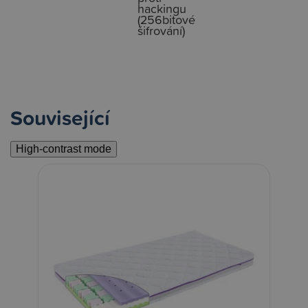
hackingu
(256bitové
šifrování)
Související
High-contrast mode