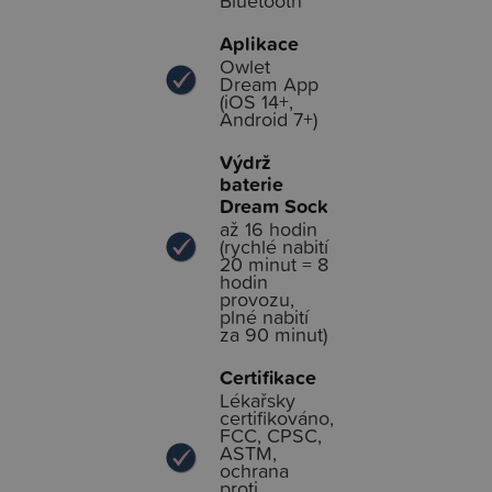
Bluetooth
Aplikace
Owlet
Dream App
(iOS 14+,
Android 7+)
Výdrž
baterie
Dream Sock
až 16 hodin
(rychlé nabití
20 minut = 8
hodin
provozu,
plné nabití
za 90 minut)
Certifikace
Lékařsky
certifikováno,
FCC, CPSC,
ASTM,
ochrana
proti