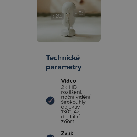
Technické
parametry
Video
2K HD
rozlišení,
noční vidění,
širokoúhlý
objektiv
130°, 4×
digitální
zoom
Zvuk