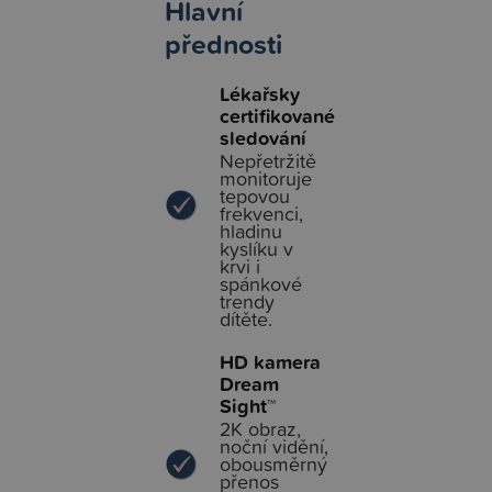
Hlavní
přednosti
Lékařsky
certifikované
sledování
Nepřetržitě
monitoruje
tepovou
frekvenci,
hladinu
kyslíku v
krvi i
spánkové
trendy
dítěte.
HD kamera
Dream
Sight™
2K obraz,
noční vidění,
obousměrný
přenos