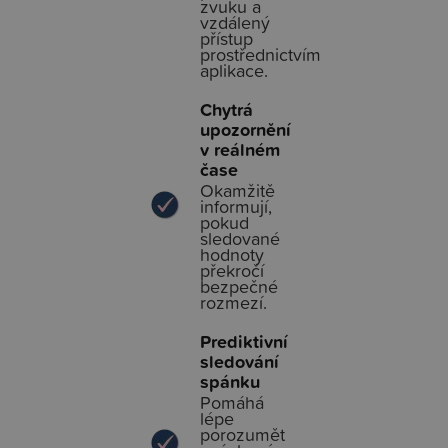
zvuku a
vzdálený
přístup
prostřednictvím
aplikace.
Chytrá
upozornění
v reálném
čase
Okamžitě
informují,
pokud
sledované
hodnoty
překročí
bezpečné
rozmezí.
Prediktivní
sledování
spánku
Pomáhá
lépe
porozumět