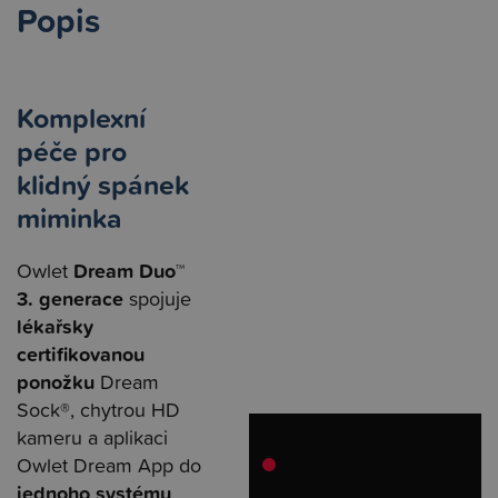
Popis
Komplexní
péče pro
klidný spánek
miminka
Dream Duo™
Owlet
3. generace
spojuje
lékařsky
certifikovanou
ponožku
Dream
Sock®, chytrou HD
kameru a aplikaci
Owlet Dream App do
jednoho systému