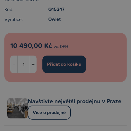
Q15247
Kód:
Owlet
Výrobce:
10 490,00 Kč
vč. DPH
-
+
Navštivte největší prodejnu v Praze
Více o prodejně