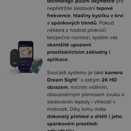
technologii pulzní oxymetrie
pro
tepové
nepřetržité sledování
frekvence
hladiny kyslíku v krvi
,
spánkových trendů
a
. Pokud
některá z hodnot překročí
bezpečné rozmezí, systém vás
okamžitě upozorní
prostřednictvím základny i
aplikace.
kamera
Součástí systému je také
Dream Sight™
2K HD
s ostrým
obrazem
, nočním viděním,
obousměrným přenosem zvuku a
sledováním teploty i vlhkosti v
místnosti. Díky tomu máte
dokonalý přehled o dítěti i jeho
spánkovém prostředí
odkudkoliv.