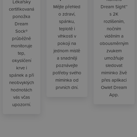
Lékařsky
Dream Sight™
Mějte přehled
certifikovaná
s 2K
o zdraví,
ponožka
rozlišením,
spánku,
Dream
nočním
teplotě i
Sock®
viděním a
vlhkosti v
průběžně
obousměrným
pokoji na
monitoruje
zvukem
jednom místě
tep,
umožňuje
a snadněji
okysličení
sledovat
poznávejte
krve i
miminko živě
potřeby svého
spánek a při
přes aplikaci
miminka od
neobvyklých
Owlet Dream
prvních dní.
hodnotách
App.
vás včas
upozorní.