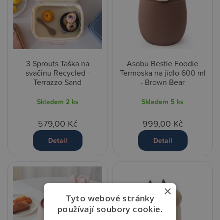
3 Sprouts Taška na
Asobu Bestie Foodie
svačinu Recycled -
Termoska na jídlo 600 ml
Terrazzo Sand
- Brown Bear
Skladem
2 ks
Skladem
5 ks
579,00 Kč
999,00 Kč
Detail
Detail
×
Tyto webové stránky
používají soubory cookie.