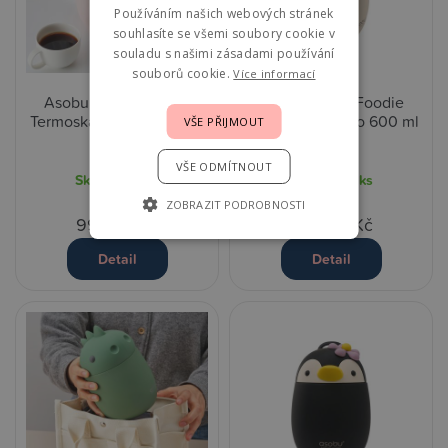
Používáním našich webových stránek
souhlasíte se všemi soubory cookie v
souladu s našimi zásadami používání
souborů cookie.
Více informací
Asobu Bestie Foodie
Asobu Bestie Foodie
Termoska na jídlo 600 ml
Termoska na jídlo 600 ml
VŠE PŘIJMOUT
- Bunny
- Cow
VŠE ODMÍTNOUT
Skladem
2 ks
Skladem
1 ks
ZOBRAZIT PODROBNOSTI
999,00 Kč
999,00 Kč
Detail
Detail