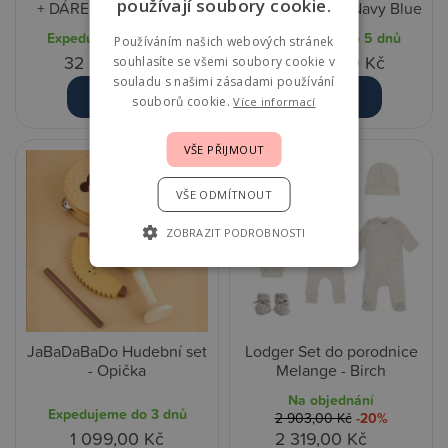
používají soubory cookie.
+ DÁREK - Space Black
+ DÁREK - Dark Navy Blue
Expedujeme do 5 dnů
Expedujeme do 5 dnů
Používáním našich webových stránek
32 499,00 Kč
32 499,00 Kč
souhlasíte se všemi soubory cookie v
souladu s našimi zásadami používání
Detail
Detail
souborů cookie.
Více informací
VŠE PŘIJMOUT
VŠE ODMÍTNOUT
ZOBRAZIT PODROBNOSTI
JaBaDaBaDo Hudební set
Lodger Set do porodnice
- Opička
Melange - Birch
Na objednání
Expedujeme do 3 dnů
2 903,00 Kč
-20%
1 099,00 Kč
2 319,00 Kč