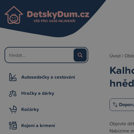
Úvod
|
Oble
Kalho
Autosedačky a cestování
hně
Hračky a dárky
Kočárky
Objevte dět
Kojení a krmení
Nabízíme mo