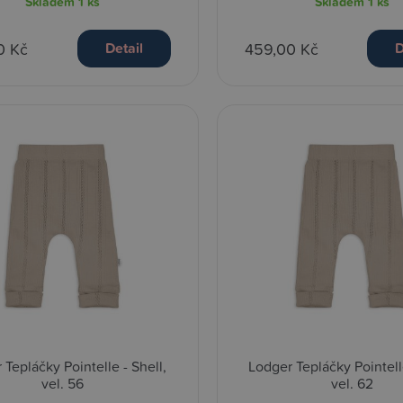
Skladem
1 ks
Skladem
1 ks
0 Kč
459,00 Kč
Detail
D
 Tepláčky Pointelle - Shell,
Lodger Tepláčky Pointelle
vel. 56
vel. 62