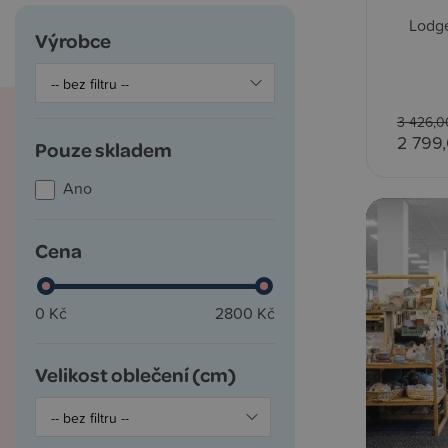
Lodg
Výrobce
3 426,0
2 799
Pouze skladem
Ano
Cena
0 Kč
2800 Kč
Velikost oblečení (cm)