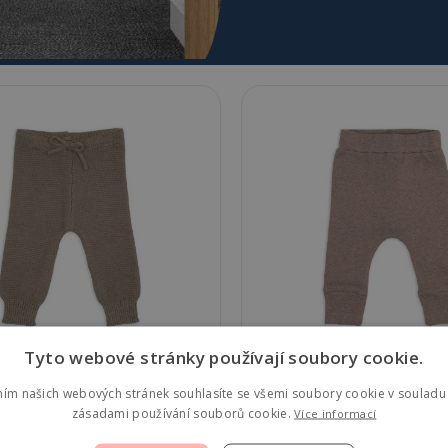
Tyto webové stránky používají soubory cookie.
 Pletené tepláčky Merino -
Lodger Tepláčky Mel
Buffalo, vel. 68
Buffalo, vel. 56
ním našich webových stránek souhlasíte se všemi soubory cookie v souladu 
zásadami používání souborů cookie.
Více informací
Skladem
3 ks
Skladem
1 ks