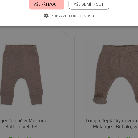
VŠE PŘIJMOUT
VŠE ODMÍTNOUT
0 Kč
459,00 Kč
Detail
D
ZOBRAZIT PODROBNOSTI
ger Tepláčky Melange -
Lodger Tepláčky novor
Buffalo, vel. 68
Melange - Buffalo, ve