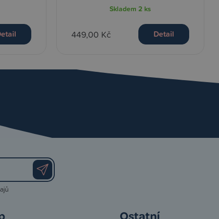
Skladem
2 ks
449,00 Kč
etail
Detail
ajů
p
Ostatní