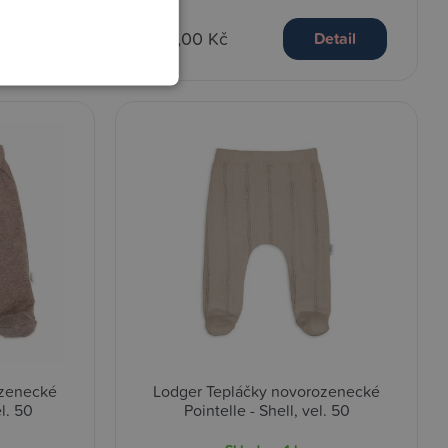
459,00 Kč
etail
Detail
ozenecké
Lodger Tepláčky novorozenecké
l. 50
Pointelle - Shell, vel. 50