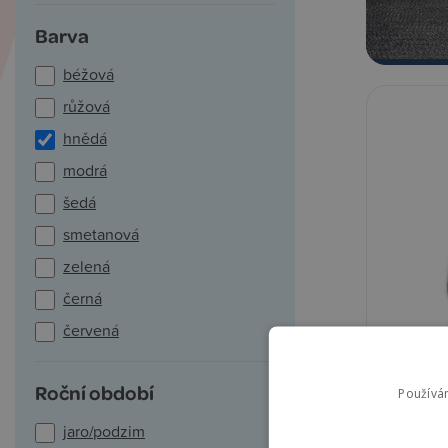
Barva
béžová
růžová
hnědá
modrá
šedá
smetanová
zelená
černá
červená
Lodger
Roční období
Používá
jaro/podzim