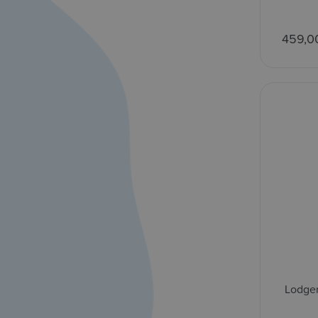
459,0
Lodger