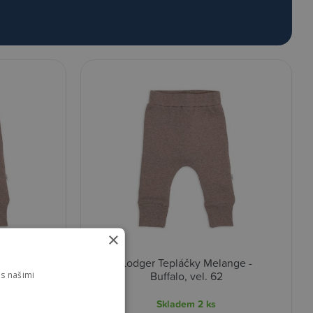
×
ange -
Lodger Tepláčky Melange -
Buffalo, vel. 62
s našimi
Skladem
2 ks