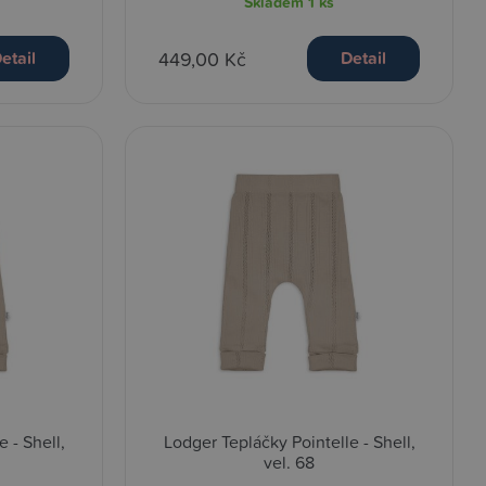
Skladem
1 ks
449,00 Kč
etail
Detail
 - Shell,
Lodger Tepláčky Pointelle - Shell,
vel. 68