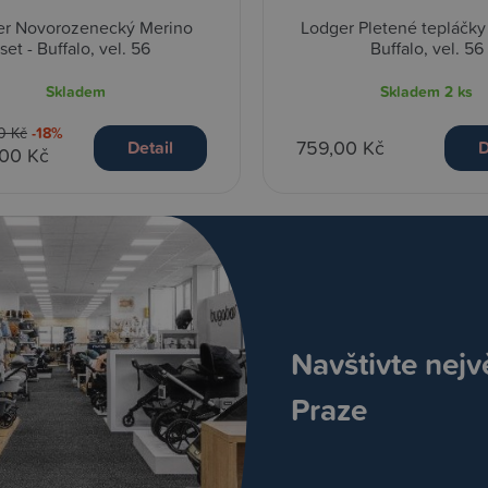
er Novorozenecký Merino
Lodger Pletené tepláčky
set - Buffalo, vel. 56
Buffalo, vel. 56
Skladem
Skladem
2 ks
0 Kč
-18%
759,00 Kč
Detail
D
,00 Kč
Navštivte nejv
Praze