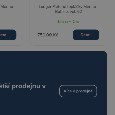
 Merino -
Lodger Pletené tepláčky Merino -
Buffalo, vel. 62
Skladem
2 ks
759,00 Kč
etail
Detail
ětší prodejnu v
Více o prodejně