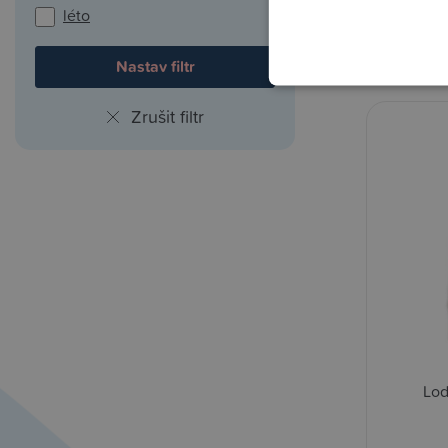
léto
759,0
Zrušit filtr
Lod