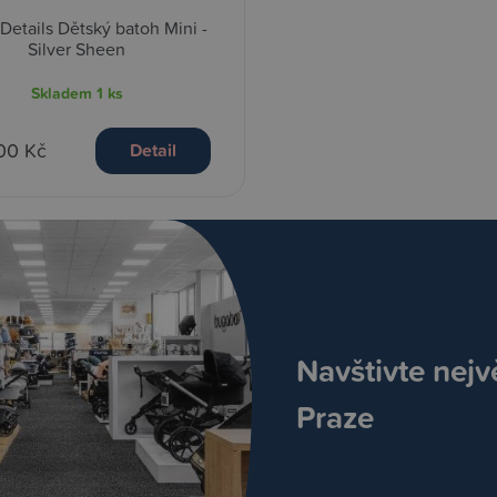
 Details Dětský batoh Mini -
Silver Sheen
Skladem
1 ks
00 Kč
Detail
Navštivte nejv
Praze