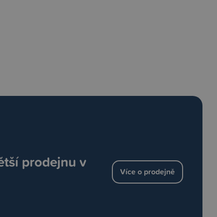
ětší prodejnu v
Více o prodejně