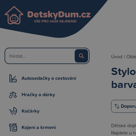
Úvod
|
Oble
Styl
Autosedačky a cestování
barva
Hračky a dárky
Kočárky
Dětské dopl
Kojení a krmení
Najdete u ná