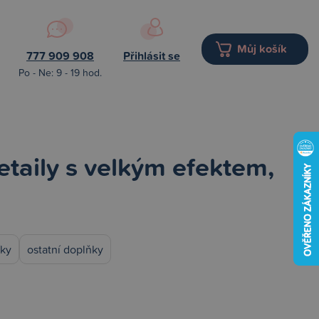
Můj košík
777 909 908
Přihlásit se
Po - Ne: 9 - 19 hod.
etaily s velkým efektem,
íky
ostatní doplňky