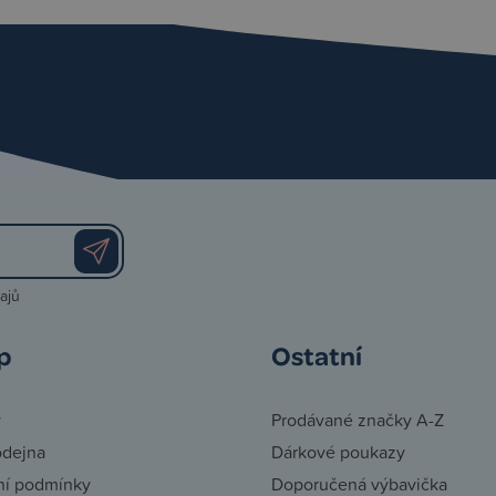
ajů
p
Ostatní
y
Prodávané značky A-Z
odejna
Dárkové poukazy
í podmínky
Doporučená výbavička