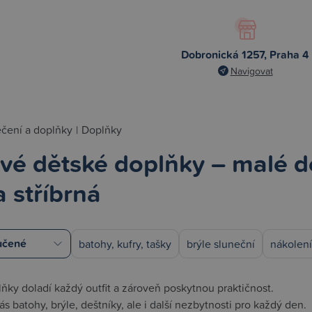
Dobronická 1257, Praha 4
Navigovat
čení a doplňky
|
Doplňky
ové dětské doplňky – malé d
 stříbrná
batohy, kufry, tašky
brýle sluneční
nákolen
ňky doladí každý outfit a zároveň poskytnou praktičnost.
s batohy, brýle, deštníky, ale i další nezbytnosti pro každý den.