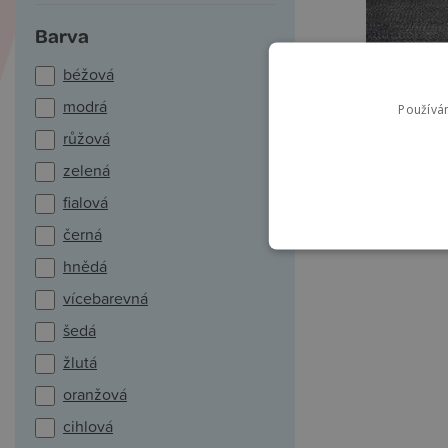
Barva
béžová
modrá
Používá
růžová
zelená
fialová
černá
hnědá
vícebarevná
šedá
žlutá
oranžová
cihlová