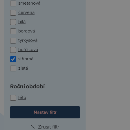
smetanová
červená
bílá
bordová
tyrkysová
hořčicová
stříbrná
zlatá
Roční období
léto
Zrušit filtr