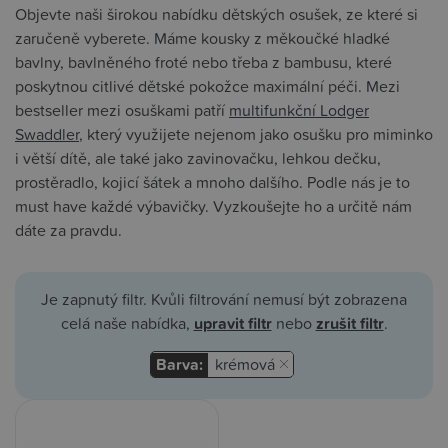
Objevte naši širokou nabídku dětských osušek, ze které si
zaručeně vyberete. Máme kousky z měkoučké hladké
bavlny, bavlněného froté nebo třeba z bambusu, které
poskytnou citlivé dětské pokožce maximální péči. Mezi
bestseller mezi osuškami patří
multifunkční Lodger
Swaddler
, který využijete nejenom jako osušku pro miminko
i větší dítě, ale také jako zavinovačku, lehkou dečku,
prostěradlo, kojicí šátek a mnoho dalšího. Podle nás je to
must have každé výbavičky. Vyzkoušejte ho a určitě nám
dáte za pravdu.
Je zapnutý filtr. Kvůli filtrování nemusí být zobrazena
celá naše nabídka,
upravit filtr
nebo
zrušit filtr
.
Barva:
krémová