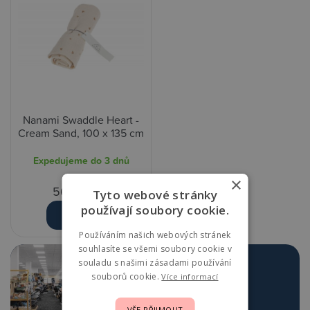
Nanami Swaddle Heart -
Cream Sand, 100 x 135 cm
Expedujeme do 3 dnů
×
569,00 Kč
Tyto webové stránky
používají soubory cookie.
Detail
Používáním našich webových stránek
souhlasíte se všemi soubory cookie v
souladu s našimi zásadami používání
Navštivte největší
souborů cookie.
Více informací
prodejnu v Praze
VŠE PŘIJMOUT