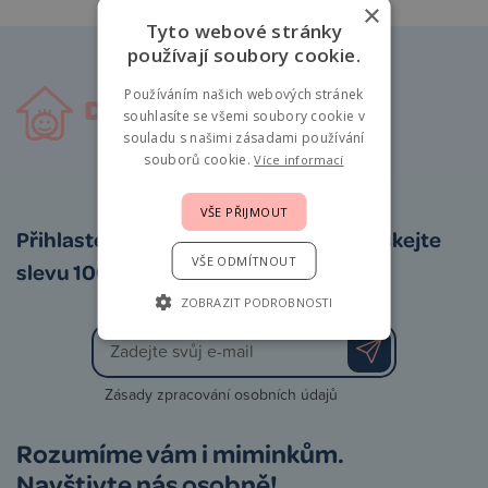
×
Tyto webové stránky
používají soubory cookie.
Používáním našich webových stránek
souhlasíte se všemi soubory cookie v
souladu s našimi zásadami používání
souborů cookie.
Více informací
VŠE PŘIJMOUT
Přihlaste se k odběru newsletteru a získejte
VŠE ODMÍTNOUT
slevu 100 Kč na první nákup
ZOBRAZIT PODROBNOSTI
Zásady zpracování osobních údajů
Rozumíme vám i miminkům.
Navštivte nás osobně!