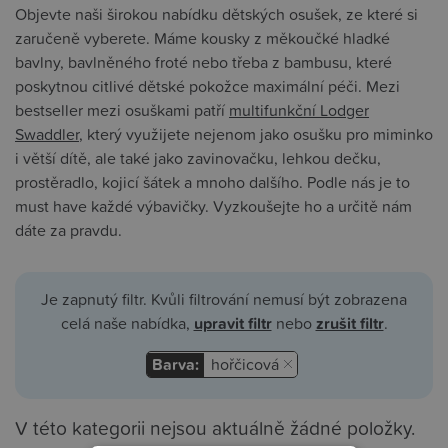
Objevte naši širokou nabídku dětských osušek, ze které si
zaručeně vyberete. Máme kousky z měkoučké hladké
bavlny, bavlněného froté nebo třeba z bambusu, které
poskytnou citlivé dětské pokožce maximální péči. Mezi
bestseller mezi osuškami patří
multifunkční Lodger
Swaddler
, který využijete nejenom jako osušku pro miminko
i větší dítě, ale také jako zavinovačku, lehkou dečku,
prostěradlo, kojicí šátek a mnoho dalšího. Podle nás je to
must have každé výbavičky. Vyzkoušejte ho a určitě nám
dáte za pravdu.
Je zapnutý filtr. Kvůli filtrování nemusí být zobrazena
celá naše nabídka,
upravit filtr
nebo
zrušit filtr
.
Barva:
hořčicová
V této kategorii nejsou aktuálně žádné položky.