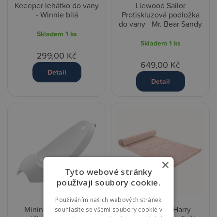
Keeeper lehátko do vany
Liewood Sailor
- Winnie bílá
Protiskluzová podložka
do vany - Mr. Bear Sandy
Skladem
1 ks
Skladem
1 ks
299,00 Kč
649,00 Kč
Detail
Detail
×
Tyto webové stránky
používají soubory cookie.
Používáním našich webových stránek
Mininor Lehátko do
Petite&Mars Harry
souhlasíte se všemi soubory cookie v