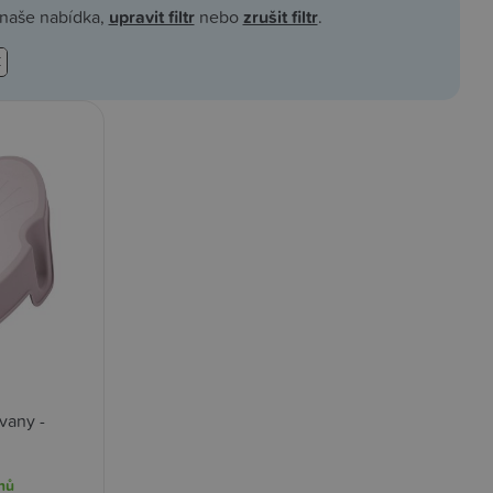
á naše nabídka,
upravit filtr
nebo
zrušit filtr
.
vany -
nů