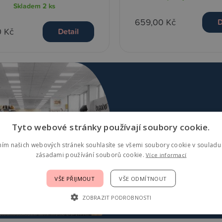
Skladem
2 ks
659,00 Kč
D
0 Kč
Detail
Navštivte nejv
Tyto webové stránky používají soubory cookie.
Praze
ním našich webových stránek souhlasíte se všemi soubory cookie v souladu 
zásadami používání souborů cookie.
Více informací
VŠE PŘIJMOUT
VŠE ODMÍTNOUT
ZOBRAZIT PODROBNOSTI