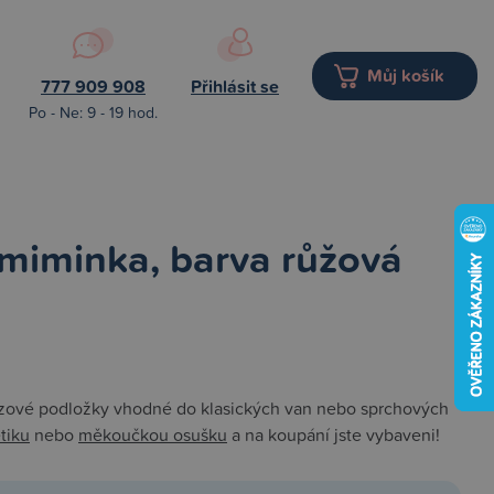
Můj košík
777 909 908
Přihlásit se
Po - Ne: 9 - 19 hod.
 miminka, barva růžová
uzové podložky vhodné do klasických van nebo sprchových
tiku
nebo
měkoučkou osušku
a na koupání jste vybaveni!