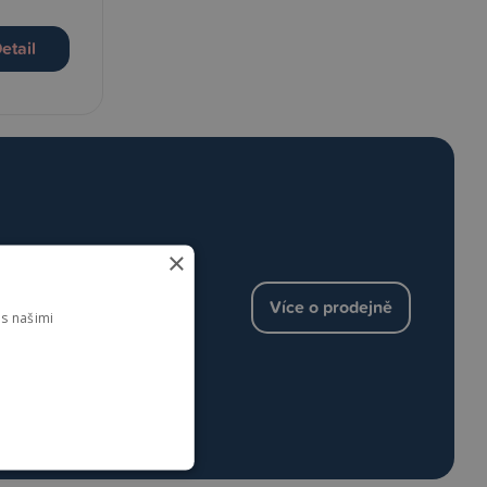
etail
×
ětší prodejnu v
Více o prodejně
s našimi