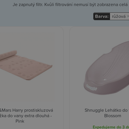
Je zapnutý filtr. Kvůli filtrování nemusí být zobrazena cel
Barva:
růžová
&Mars Harry prostiskluzová
Shnuggle Lehátko do 
žka do vany extra dlouhá -
Blossom
Pink
Expedujeme do 3 d