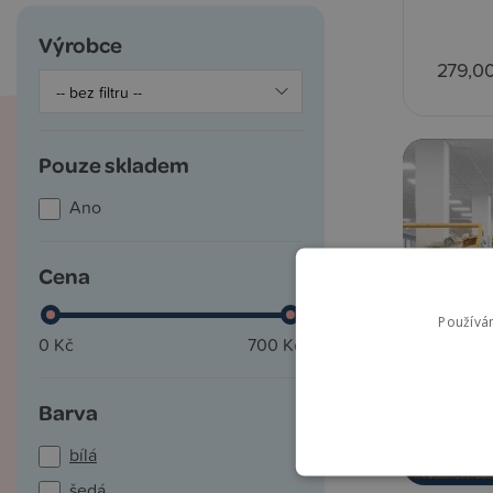
Výrobce
279,0
Pouze skladem
Ano
Cena
Používá
0 Kč
700 Kč
Barva
bílá
šedá