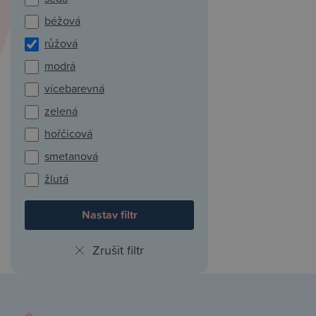
béžová
růžová
modrá
vícebarevná
zelená
hořčicová
smetanová
žlutá
Zrušit filtr