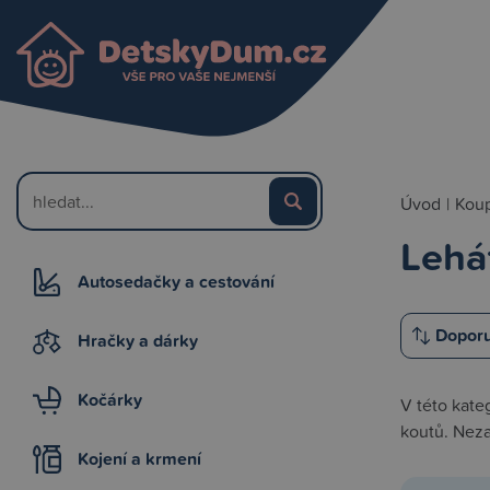
Úvod
|
Koup
Lehá
Autosedačky a cestování
Hračky a dárky
Kočárky
V této kate
koutů. Nez
Kojení a krmení