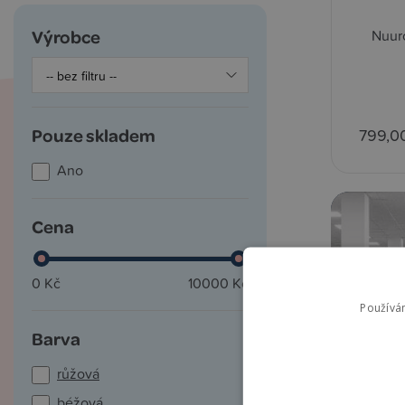
Výrobce
Nuur
Pouze skladem
799,0
Ano
Cena
0 Kč
10000 Kč
Používá
Barva
růžová
béžová