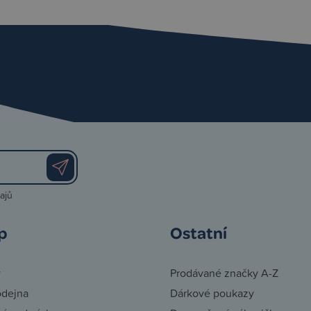
ajů
p
Ostatní
y
Prodávané značky A-Z
odejna
Dárkové poukazy