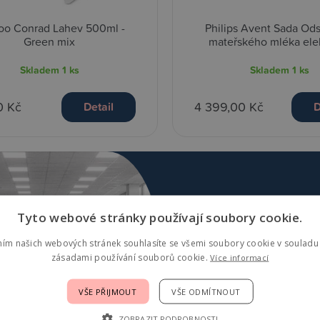
oo Conrad Lahev 500ml -
Philips Avent Sada Od
Green mix
mateřského mléka elek
Skladem
1 ks
Skladem
1 ks
0 Kč
4 399,00 Kč
Detail
D
Tyto webové stránky používají soubory cookie.
Navštivte nejv
ním našich webových stránek souhlasíte se všemi soubory cookie v souladu 
zásadami používání souborů cookie.
Více informací
Praze
VŠE PŘIJMOUT
VŠE ODMÍTNOUT
ZOBRAZIT PODROBNOSTI