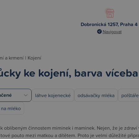
Dobronická 1257, Praha 4
Navigovat
ní a krmení
|
Kojení
cky ke kojení, barva víceb
láhve kojenecké
odsávačky mléka
polštáře
 na mléko
í k oblíbeným činnostem miminek i maminek. Nejen, že je zdraví
tové pouto mezi matkou a dítětem. Proto je velmi důležité připr