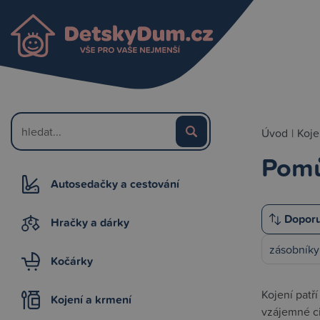
Úvod
|
Koje
Pomů
Autosedačky a cestování
Hračky a dárky
zásobníky
Kočárky
Kojení patř
Kojení a krmení
vzájemné ci