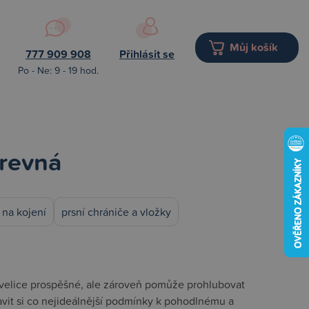
Můj košík
777 909 908
Přihlásit se
Po - Ne: 9 - 19 hod.
arevná
 na kojení
prsní chrániče a vložky
 velice prospěšné, ale zároveň pomůže prohlubovat
avit si co nejideálnější podmínky k pohodlnému a