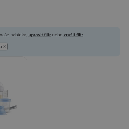
á naše nabídka,
upravit filtr
nebo
zrušit filtr
.
á