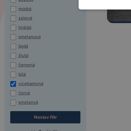
modrá
zelená
hnědá
smetanová
šedá
žlutá
červená
bílá
vícebarevná
černá
smetanvá