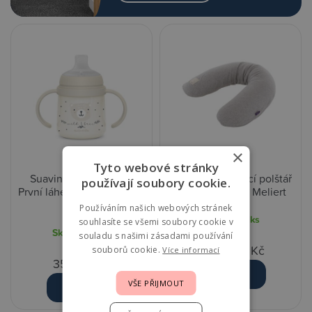
×
Tyto webové stránky
Suavinex Wild & Free
Träumeland Kojící polštář
používají soubory cookie.
První láhev s oušky 150 ml
elastický - Grau Meliert
- Šedá
Používáním našich webových stránek
Skladem
1 ks
souhlasíte se všemi soubory cookie v
Skladem
2 ks
souladu s našimi zásadami používání
2 039,00 Kč
souborů cookie.
Více informací
359,00 Kč
Detail
VŠE PŘIJMOUT
Detail