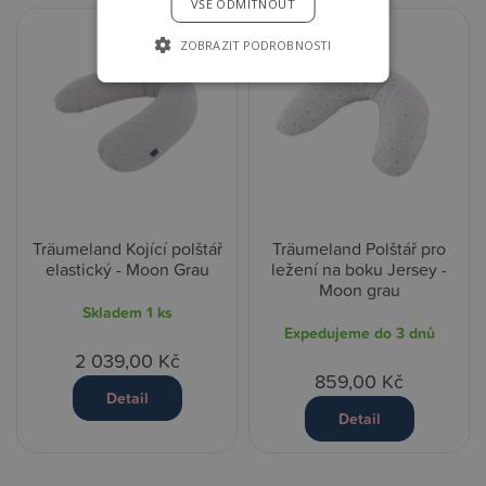
VŠE ODMÍTNOUT
ZOBRAZIT PODROBNOSTI
Träumeland Kojící polštář
Träumeland Polštář pro
elastický - Moon Grau
ležení na boku Jersey -
Moon grau
Skladem
1 ks
Expedujeme do 3 dnů
2 039,00 Kč
859,00 Kč
Detail
Detail