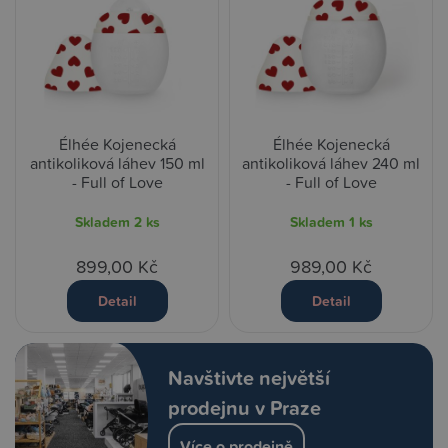
Élhée Kojenecká
Élhée Kojenecká
antikoliková láhev 150 ml
antikoliková láhev 240 ml
- Full of Love
- Full of Love
Skladem
2 ks
Skladem
1 ks
899,00 Kč
989,00 Kč
Detail
Detail
Navštivte největší
prodejnu v Praze
Více o prodejně