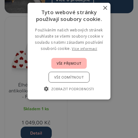
×
Tyto webové stránky
používají soubory cookie.
Používáním našich webových stránek
souhlasíte se všemi soubory cookie v
souladu s našimi zásadami používání
souborů cookie.
Více informací
VŠE PŘIJMOUT
VŠE ODMÍTNOUT
Élhée Kojenecká
ZOBRAZIT PODROBNOSTI
antikoliková láhev 330 ml
- Full of Love
Skladem
1 ks
1 049,00 Kč
Detail