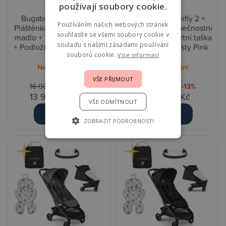
používají soubory cookie.
Bugaboo Butterfly 2 +
Bugaboo Butterfly 2 +
Používáním našich webových stránek
Pláštěnka + Bezpečnostní
Pláštěnka + Bezpečnostní
souhlasíte se všemi soubory cookie v
madlo + Transportní taška
madlo + Transportní taška
souladu s našimi zásadami používání
+ Podložka - Desert Taupe
+ Podložka - Dusty Pink
souborů cookie.
Více informací
Na objednání
Na objednání
VŠE PŘIJMOUT
16 004,00 Kč
-13%
16 004,00 Kč
-13%
13 990,00 Kč
13 990,00 Kč
VŠE ODMÍTNOUT
Detail
Detail
ZOBRAZIT PODROBNOSTI