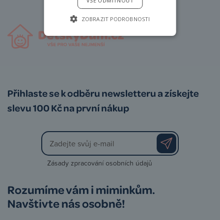
VŠE ODMÍTNOUT
ZOBRAZIT PODROBNOSTI
Přihlaste se k odběru newsletteru a získejte
slevu 100 Kč na první nákup
Zásady zpracování osobních údajů
Rozumíme vám i miminkům.
Navštivte nás osobně!