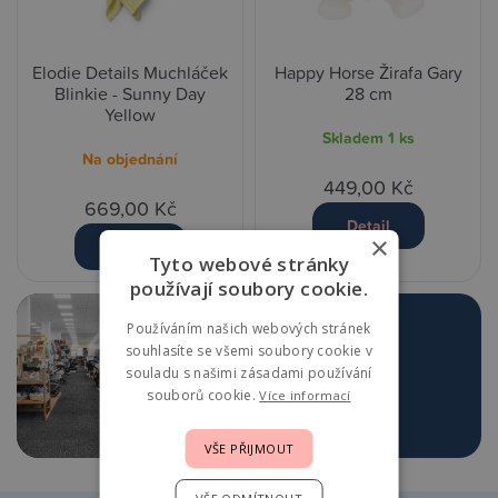
Elodie Details Muchláček
Happy Horse Žirafa Gary
Blinkie - Sunny Day
28 cm
Yellow
Skladem
1 ks
Na objednání
449,00 Kč
669,00 Kč
Detail
×
Detail
Tyto webové stránky
používají soubory cookie.
Navštivte největší
Používáním našich webových stránek
souhlasíte se všemi soubory cookie v
prodejnu v Praze
souladu s našimi zásadami používání
souborů cookie.
Více informací
Více o prodejně
VŠE PŘIJMOUT