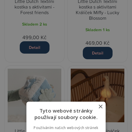
Little Dutch Textilní
Little Dutch Textilní
kostka s aktivitami -
kostka s aktivitami
Forest friends
Králíček Miffy - Lucky
Blossom
Skladem
2 ks
Skladem
1 ks
499,00 Kč
469,00 Kč
Detail
Detail
×
Tyto webové stránky
používají soubory cookie.
Používáním našich webových stránek
Little Dutch Textilní
Little Dutch Usínáček