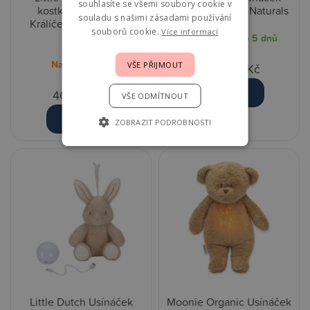
souhlasíte se všemi soubory cookie v
kostka s aktivitami
husa - Newborn Naturals
souladu s našimi zásadami používání
Králíček Miffy - Lucky
souborů cookie.
Více informací
Leaves
Expedujeme do 5 dnů
Na objednání
VŠE PŘIJMOUT
1 190,00 Kč
Detail
469,00 Kč
VŠE ODMÍTNOUT
Detail
ZOBRAZIT PODROBNOSTI
Little Dutch Usínáček
Moonie Organic Usínáček