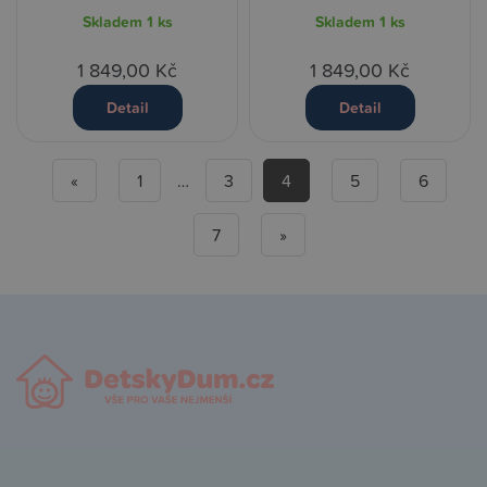
Skladem
1 ks
Skladem
1 ks
1 849,00 Kč
1 849,00 Kč
Detail
Detail
«
1
…
3
4
5
6
7
»